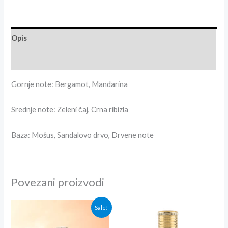
Opis
Recenzije (0)
Gornje note: Bergamot, Mandarina
Srednje note: Zeleni čaj, Crna ribizla
Baza: Mošus, Sandalovo drvo, Drvene note
Povezani proizvodi
Originalna
Trenutna
Sale!
cena
cena
je
je: