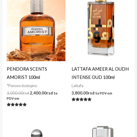
bila:
2,400.00rsd.
3,000.00rsd.
PENDORA SCENTS
LATTAFA AMEER AL OUDH
AMORIST 100ml
INTENSE OUD 100ml
*Ponovo dostupno
Lattafa
3,000.00
rsd
2,400.00
rsd
3,800.00
rsd
Sa
Sa PDV-om
PDV-om
Ocenjeno
sa
Ocenjeno
5.00
sa
od 5
5.00
od 5