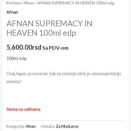
Početna
/
Afnan
/ AFNAN SUPREMACY IN HEAVEN 100ml edp
Afnan
AFNAN SUPREMACY IN
HEAVEN 100ml edp
5,600.00
rsd
Sa PDV-om
100ml edp
Ovaj lagan, prozračan i lak za nošenje miris je obavezan letnju
sezonu!
Nema na zalihama
Kategorija:
Afnan
Oznaka:
Za Muškarce