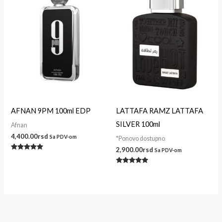
AFNAN 9PM 100ml EDP
LATTAFA RAMZ LATTAFA
SILVER 100ml
Afnan
4,400.00
rsd
Sa PDV-om
*Ponovo dostupno
2,900.00
rsd
Sa PDV-om
Ocenjeno
sa
5.00
Ocenjeno
od 5
sa
5.00
od 5