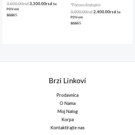
3,600.00
rsd
3,300.00
rsd
Sa
*Ponovo dostupno
PDV-om
3,000.00
rsd
2,400.00
rsd
Sa
PDV-om
Ocenjeno sa
5.00
od 5
Ocenjeno sa
5.00
od 5
Brzi Linkovi
Prodavnica
O Nama
Moj Nalog
Korpa
Kontaktirajte nas