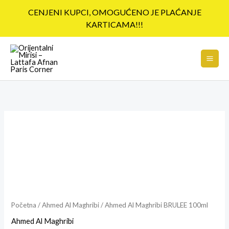
Pređi
CENJENI KUPCI, OMOGUĆENO JE PLAĆANJE
na
KARTICAMA!!!
sadržaj
Ahmed
Al
Maghribi
BRULEE
100ml
količina
Početna
/
Ahmed Al Maghribi
/ Ahmed Al Maghribi BRULEE 100ml
Ahmed Al Maghribi