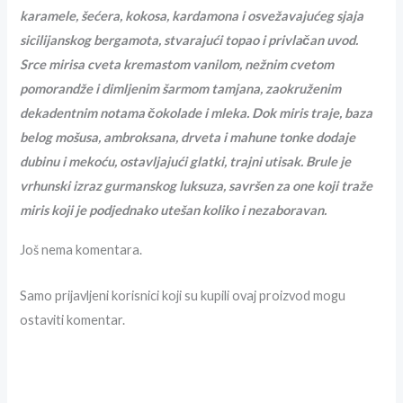
karamele, šećera, kokosa, kardamona i osvežavajućeg sjaja
sicilijanskog bergamota, stvarajući topao i privlačan uvod.
Srce mirisa cveta kremastom vanilom, nežnim cvetom
pomorandže i dimljenim šarmom tamjana, zaokruženim
dekadentnim notama čokolade i mleka. Dok miris traje, baza
belog mošusa, ambroksana, drveta i mahune tonke dodaje
dubinu i mekoću, ostavljajući glatki, trajni utisak. Brule je
vrhunski izraz gurmanskog luksuza, savršen za one koji traže
miris koji je podjednako utešan koliko i nezaboravan.
Još nema komentara.
Samo prijavljeni korisnici koji su kupili ovaj proizvod mogu
ostaviti komentar.