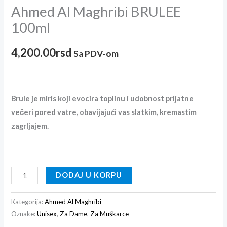
Ahmed Al Maghribi BRULEE
100ml
4,200.00
rsd
Sa PDV-om
Brule je miris koji evocira toplinu i udobnost prijatne
večeri pored vatre, obavijajući vas slatkim, kremastim
zagrljajem.
DODAJ U KORPU
Kategorija:
Ahmed Al Maghribi
Oznake:
Unisex
,
Za Dame
,
Za Muškarce