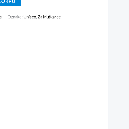
KORPU
bi
Oznake:
Unisex
,
Za Muškarce