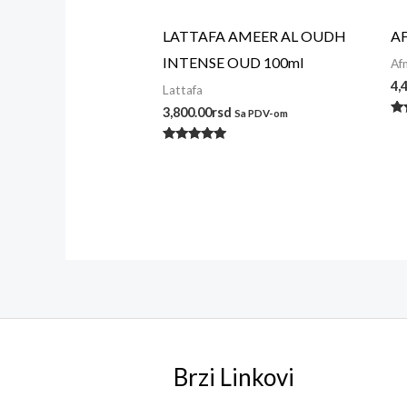
LATTAFA AMEER AL OUDH
A
INTENSE OUD 100ml
Af
4,
Lattafa
3,800.00
rsd
Sa PDV-om
Oc
s
5.
Ocenjeno
od
sa
5.00
od 5
Brzi Linkovi