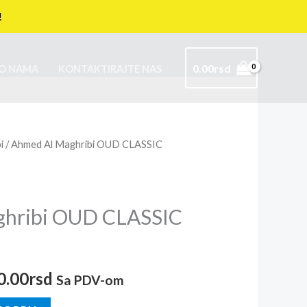
!
0.00
rsd
O NAMA
KONTAKTIRAJTE NAS
i
/ Ahmed Al Maghribi OUD CLASSIC
inalna
Trenutna
cena
je:
ghribi OUD CLASSIC
2,400.00rsd.
0.00rsd.
0.00
rsd
Sa PDV-om