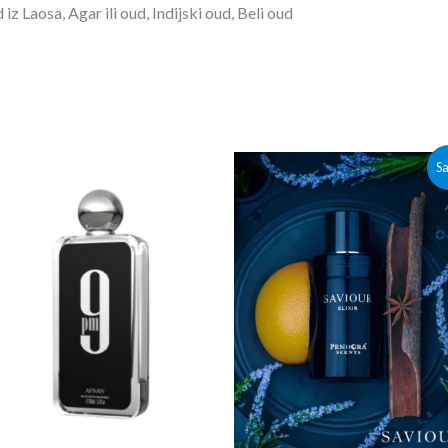
 iz Laosa,
Agar ili oud,
Indijski oud,
Beli oud
Originalna
Trenutn
Sa
cena
cena
je
je:
bila:
2,700.00r
3,000.00rsd.