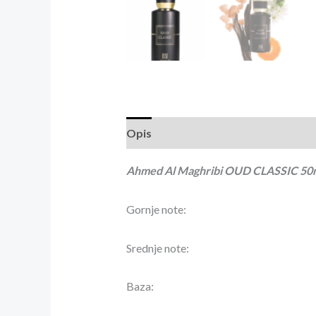
Opis
Recenzije (0)
Ahmed Al Maghribi OUD CLASSIC 50
Gornje note:
Srednje note:
Baza: