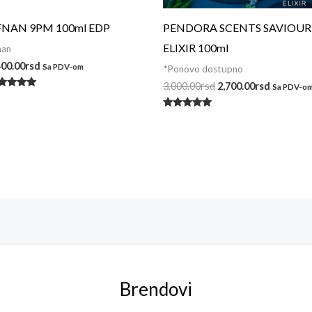
FNAN 9PM 100ml EDP
PENDORA SCENTS SAVIOUR
ELIXIR 100ml
nan
400.00
rsd
Sa PDV-om
*Ponovo dostupno
3,000.00
rsd
2,700.00
rsd
Sa PDV-o
enjeno
a
00
Ocenjeno
 5
sa
5.00
od 5
Brendovi