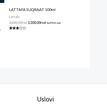
LATTAFA SUQRAAT 100ml
Lattafa
3,600.00
rsd
3,300.00
rsd
Sa PDV-om
m
Ocenjeno
sa
3.00
od 5
Uslovi