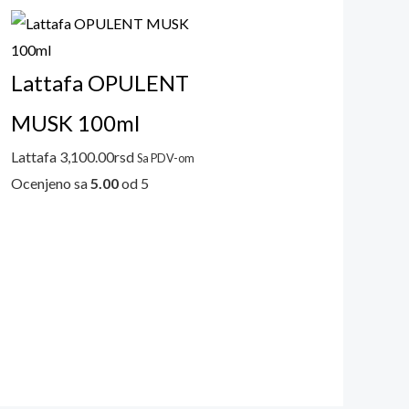
renutna
ena
:
Lattafa OPULENT
300.00rsd.
MUSK 100ml
Lattafa
3,100.00
rsd
Sa PDV-om
Ocenjeno sa
5.00
od 5