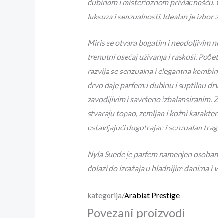
dubinom i misterioznom privlačnošću.
luksuza i senzualnosti. Idealan je izbor z
Miris se otvara bogatim i neodoljivim n
trenutni osećaj uživanja i raskoši. Poče
razvija se senzualna i elegantna kombin
drvo daje parfemu dubinu i suptilnu drv
zavodljivim i savršeno izbalansiranim.
Z
stvaraju topao, zemljan i kožni karakter
ostavljajući dugotrajan i senzualan trag 
Nyla Suede je parfem namenjen osobama 
dolazi do izražaja u hladnijim danima i
kategorija/
Arabiat Prestige
Povezani proizvodi