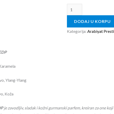
DODAJ U KORPU
Kategorija:
Arabiyat Prest
 EDP
 Karamela
rvo, Ylang-Ylang
o,
Koža
DP
je zavodljiv, sladak i kožni gurmanski parfem, kreiran za one koj