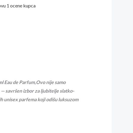
ovu
1
ocene kupca
 ml Eau de Parfum,Ovo nije samo
— savršen izbor za ljubitelje slatko-
nih unisex parfema koji odišu luksuzom