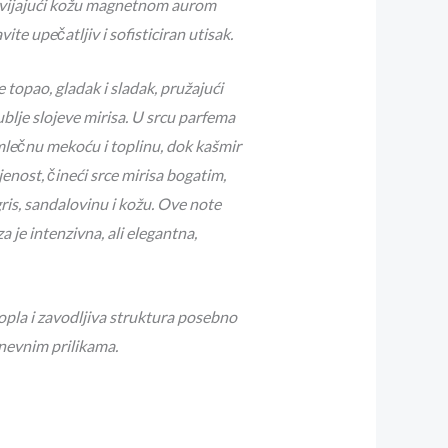
avijajući kožu magnetnom aurom
ite upečatljiv i sofisticiran utisak.
topao, gladak i sladak, pružajući
blje slojeve mirisa.
U srcu parfema
 mlečnu mekoću i toplinu, dok kašmir
enost, čineći srce mirisa bogatim,
is, sandalovinu i kožu. Ove note
 je intenzivna, ali elegantna,
opla i zavodljiva struktura posebno
dnevnim prilikama.