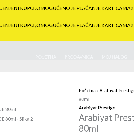
CENJENI KUPCI, OMOGUĆENO JE PLAĆANJE KARTICAMA!!
CENJENI KUPCI, OMOGUĆENO JE PLAĆANJE KARTICAMA!!
POČETNA
PRODAVNICA
MOJ NALOG
Arabiyat
Prestige
NYLA
Početna
/
Arabiyat Prestig
SUEDE
80ml
80ml
Arabiyat Prestige
količina
Arabiyat Pre
80ml