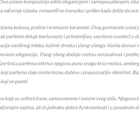
 Ova unisex kompozicija odiše elegancijom i samopouzdanjem, ob
a večernje izlaske, romantične trenutke i prilike kada želite da ostav
otama kokosa, praline i kremaste karamele. Ovaj gurmanski uvod je 
tak parfema deluje baršunasto i primamljivo, savršeno uvodeći u du
acija vanilinog mleka, kašmir drveta i ylang-ylanga. Vanila donosi
enastu eleganciju. Ylang-ylang dodaje cvetnu senzualnost i profinj
avršnica parfema otkriva njegovu punu snagu kroz mošus, ambergr
 koji parfemu daje misterioznu dubinu i prepoznatljiv identitet. Baza
koji se pamti.
koje su sofisticirane, samouverene i svesne svog stila. Njegova t
 večernjim satima, ali će jednako dobro funkcionisati i u posebnim 