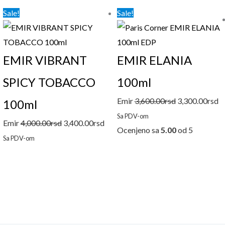
Originalna
Trenutna
Originalna
T
Sale!
Sale!
cena
cena
cena
c
je
je:
je
je
bila:
3,400.00rsd.
bila:
3,
EMIR VIBRANT
EMIR ELANIA
4,000.00rsd.
3,600.00rsd.
SPICY TOBACCO
100ml
Emir
3,600.00
rsd
3,300.00
rsd
100ml
Sa PDV-om
Emir
4,000.00
rsd
3,400.00
rsd
Ocenjeno sa
5.00
od 5
Sa PDV-om