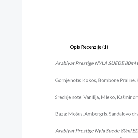
Opis
Recenzije (1)
Arabiyat Prestige NYLA SUEDE 80ml
Gornje note:
Kokos, Bombone Praline,
Srednje note:
Vanilija, Mleko, Kašmir d
Baza:
Mošus,
Ambergris,
Sandalovo drv
Arabiyat Prestige Nyla Suede 80ml E