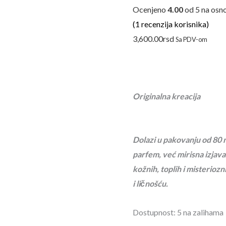
Ocenjeno
4.00
od 5 na osn
(
1
recenzija korisnika)
3,600.00
rsd
Sa PDV-om
Originalna kreacija
Dolazi u pakovanju od 80
parfem, već mirisna izjava 
kožnih, toplih i misterioz
i ličnošću.
Dostupnost:
5 na zalihama