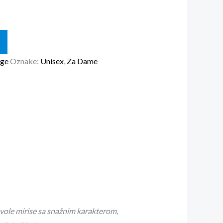
ige
Oznake:
Unisex
,
Za Dame
i vole mirise sa snažnim karakterom,