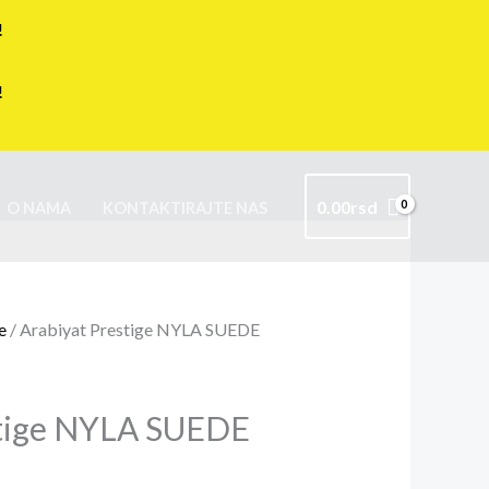
!
!
0.00
rsd
O NAMA
KONTAKTIRAJTE NAS
e
/ Arabiyat Prestige NYLA SUEDE
stige NYLA SUEDE