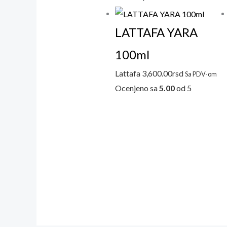
LATTAFA YARA
100ml
Lattafa
3,600.00
rsd
Sa PDV-om
Ocenjeno sa
5.00
od 5