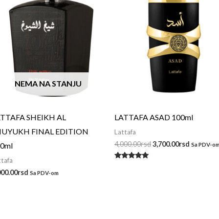
NEMA NA STANJU
ATTAFA SHEIKH AL
LATTAFA ASAD 100ml
HUYUKH FINAL EDITION
Lattafa
4,000.00
rsd
3,700.00
rsd
0ml
Sa PDV-o
ttafa
Ocenjeno
sa
000.00
rsd
Sa PDV-om
5.00
od 5