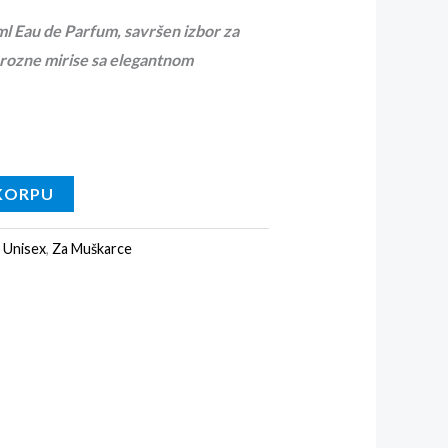
ml Eau de Parfum, savršen izbor za
urozne mirise sa elegantnom
KORPU
:
Unisex
,
Za Muškarce