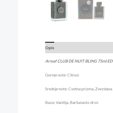
Opis
Recenzije (0)
Armaf CLUB DE NUIT BLING 75ml ED
Gornje note: Citrusi
Srednje note: Cvetna prizma, Zvezdana 
Baza: Vanilija, Baršunasto drvo