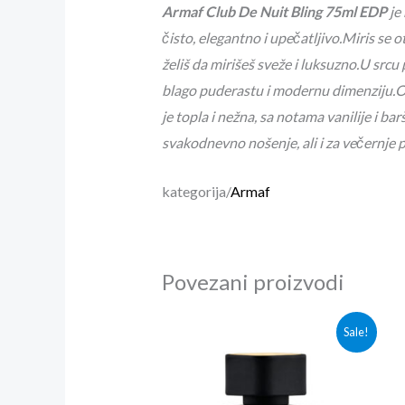
Armaf Club De Nuit Bling 75ml EDP
je
čisto, elegantno i upečatljivo.Miris se 
želiš da mirišeš sveže i luksuzno.U src
blago puderastu i modernu dimenziju.Ova
je topla i nežna, sa notama vanilije i b
svakodnevno nošenje, ali i za večernje pri
kategorija/
Armaf
Povezani proizvodi
Originalna
Trenutna
Sale!
cena
cena
je
je:
bila:
3,900.00rsd.
4,200.00rsd.