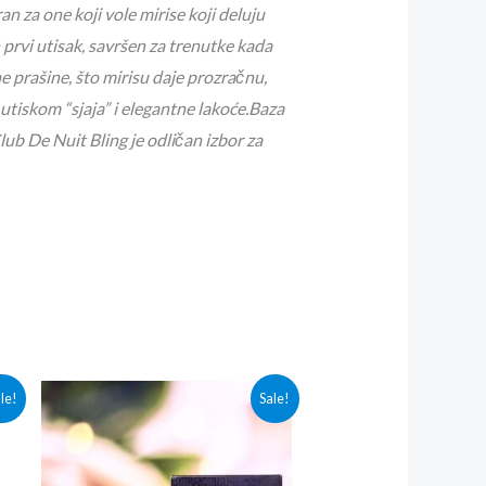
n za one koji vole mirise koji deluju
 prvi utisak, savršen za trenutke kada
e prašine, što mirisu daje prozračnu,
utiskom “sjaja” i elegantne lakoće.Baza
lub De Nuit Bling je odličan izbor za
a
Originalna
Trenutna
le!
Sale!
cena
cena
je
je:
sd.
bila:
3,000.00rsd.
3,300.00rsd.