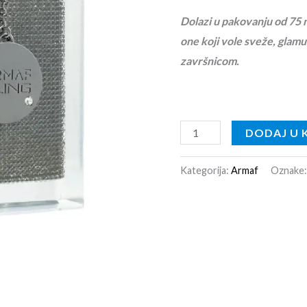
Dolazi u pakovanju od 75 
one koji vole sveže, glam
završnicom.
DODAJ U 
Kategorija:
Armaf
Oznake