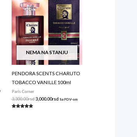
NEMA NA STANJU
PENDORA SCENTS CHARUTO
TOBACCO VANILLE 100ml
m
Paris Corner
3,300.00
rsd
3,000.00
rsd
Sa PDV-om
Ocenjeno
sa
4.62
od 5