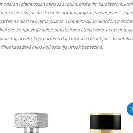
 moderan i glamurozan miris sa svetlim, blistavim karakterom, kreira
otvara osvežavajućim citrusnim notama, koje daju energičan i sjajan
u parfema nalazi se cvetna prizma u kombinaciji sa akordom zvezdan
j deo kompozicije deluje sofisticirano i ženstveno-neutralno, sa 
aršunastog drveta, koje parfemu daju mekoću i profinjen završetak.C
like kada želiš miris koji ostavlja utisak bez težine.
Originalna
Trenutn
Sa
cena
cena
je
je:
bila:
3,700.00r
4,000.00rsd.