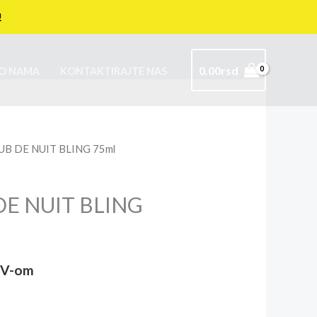
!
0.00
rsd
O NAMA
KONTAKTIRAJTE NAS
LUB DE NUIT BLING 75ml
DE NUIT BLING
DV-om