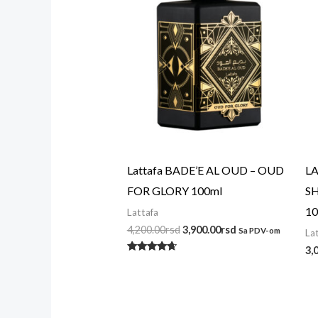
Lattafa BADE’E AL OUD – OUD
L
FOR GLORY 100ml
S
10
Lattafa
4,200.00
rsd
3,900.00
rsd
Sa PDV-om
La
3,
Ocenjeno
sa
4.50
od 5