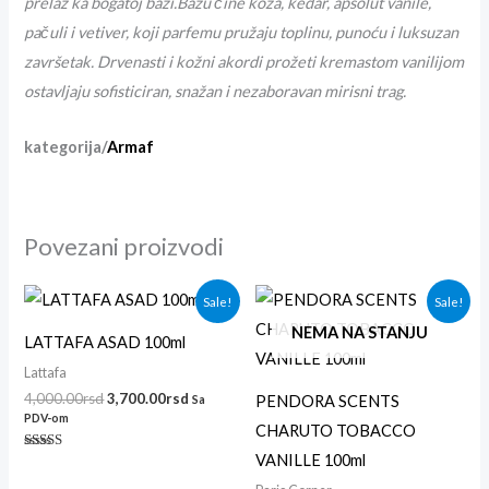
prelaz ka bogatoj bazi.Bazu čine koža, kedar, apsolut vanile,
pačuli i vetiver, koji parfemu pružaju toplinu, punoću i luksuzan
završetak. Drvenasti i kožni akordi prožeti kremastom vanilijom
ostavljaju sofisticiran, snažan i nezaboravan mirisni trag.
kategorija/
Armaf
Povezani proizvodi
Originalna
Trenutna
Originalna
Trenutna
Sale!
Sale!
cena
cena
cena
cena
je
je:
je
je:
NEMA NA STANJU
LATTAFA ASAD 100ml
bila:
3,700.00rsd.
bila:
3,000.00r
4,000.00rsd.
3,300.00rsd.
Lattafa
4,000.00
rsd
3,700.00
rsd
PENDORA SCENTS
Sa
PDV-om
CHARUTO TOBACCO
VANILLE 100ml
Ocenjeno sa
5.00
od 5