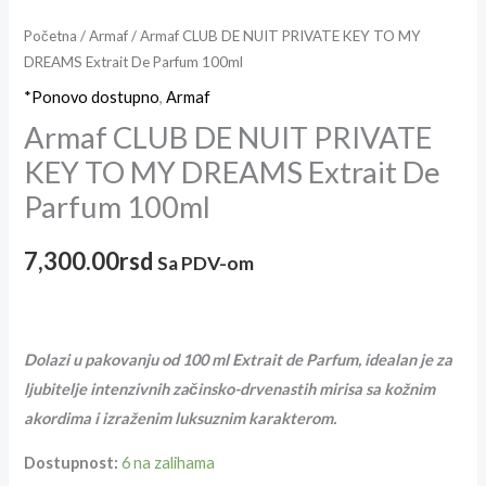
Početna
/
Armaf
/ Armaf CLUB DE NUIT PRIVATE KEY TO MY
DREAMS Extrait De Parfum 100ml
*Ponovo dostupno
,
Armaf
Armaf CLUB DE NUIT PRIVATE
KEY TO MY DREAMS Extrait De
Parfum 100ml
7,300.00
rsd
Sa PDV-om
Dolazi u pakovanju od 100 ml Extrait de Parfum, idealan je za
ljubitelje intenzivnih začinsko-drvenastih mirisa sa kožnim
akordima i izraženim luksuznim karakterom.
Dostupnost:
6 na zalihama