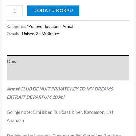
DODAJ U KORPU
Kategorije:
*Ponovo dostupno
,
Armaf
Oznake:
Unisex
,
Za Muškarce
Opis
Recenzije (0)
Armaf CLUB DE NUIT PRIVATE KEY TO MY DREAMS
EXTRAIT DE PARFUM 100ml
Gornje note: Crni biber, Ružičasti biber, Kardamon, List
Ananasa
Srednje note: Lavanda, Cvet narandže, Geranium Bourbon,