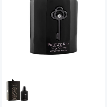
Extrait
De
Parfum
100ml
količina