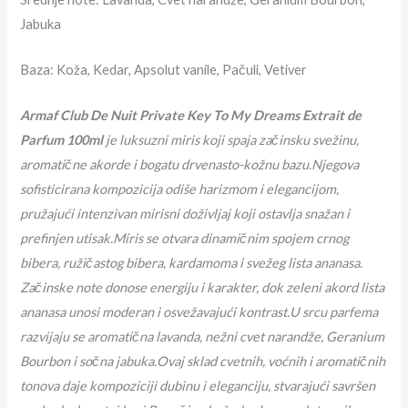
Jabuka
Baza: Koža, Kedar, Apsolut vanile, Pačuli, Vetiver
Armaf Club De Nuit Private Key To My Dreams Extrait de
Parfum 100ml
je luksuzni miris koji spaja začinsku svežinu,
aromatične akorde i bogatu drvenasto-kožnu bazu.Njegova
sofisticirana kompozicija odiše harizmom i elegancijom,
pružajući intenzivan mirisni doživljaj koji ostavlja snažan i
prefinjen utisak.Miris se otvara dinamičnim spojem crnog
bibera, ružičastog bibera, kardamoma i svežeg lista ananasa.
Začinske note donose energiju i karakter, dok zeleni akord lista
ananasa unosi moderan i osvežavajući kontrast.U srcu parfema
razvijaju se aromatična lavanda, nežni cvet narandže, Geranium
Bourbon i sočna jabuka.Ovaj sklad cvetnih, voćnih i aromatičnih
tonova daje kompoziciji dubinu i eleganciju, stvarajući savršen