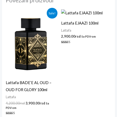
Povezani proizvodi
Originalna
Trenutna
Sale!
cena
cena
je
je:
Lattafa EJAAZI 100ml
bila:
3,900.00rsd.
4,200.00rsd.
Lattafa
2,900.00
rsd
Sa PDV-om
Ocenjeno sa
5.00
od 5
Lattafa BADE’E AL OUD –
OUD FOR GLORY 100ml
Lattafa
4,200.00
rsd
3,900.00
rsd
Sa
PDV-om