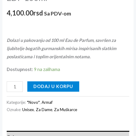
4,100.00
rsd
Sa PDV-om
Dolazi u pakovanju od 100 ml Eau de Parfum, savršen za
ljubitelje bogatih gurmanskih mirisa inspirisanih slatkim
poslasticama i toplim orijentalnim notama.
Dostupnost:
9 na zalihama
DODAJ U KORPU
Kategorije:
*Novo*
,
Armaf
Oznake:
Unisex
,
Za Dame
,
Za Muškarce