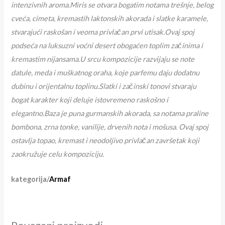
intenzivnih aroma.Miris se otvara bogatim notama trešnje, belog
cveća, cimeta, kremastih laktonskih akorada i slatke karamele,
stvarajući raskošan i veoma privlačan prvi utisak.Ovaj spoj
podseća na luksuzni voćni desert obogaćen toplim začinima i
kremastim nijansama.U srcu kompozicije razvijaju se note
datule, meda i muškatnog oraha, koje parfemu daju dodatnu
dubinu i orijentalnu toplinu.Slatki i začinski tonovi stvaraju
bogat karakter koji deluje istovremeno raskošno i
elegantno.Baza je puna gurmanskih akorada, sa notama praline
bombona, zrna tonke, vanilije, drvenih nota i mošusa. Ovaj spoj
ostavlja topao, kremast i neodoljivo privlačan završetak koji
zaokružuje celu kompoziciju.
kategorija/
Armaf