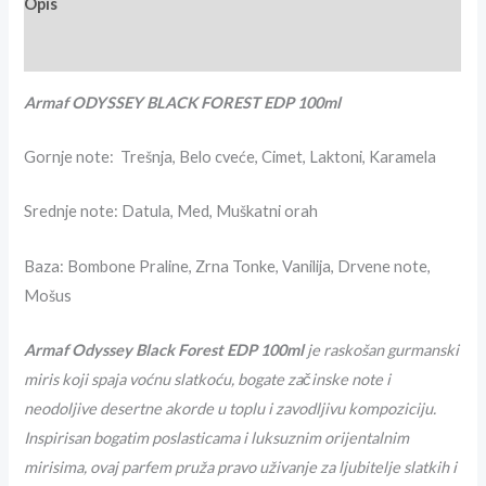
Opis
Recenzije (0)
Armaf ODYSSEY BLACK FOREST EDP 100ml
Gornje note: Trešnja, Belo cveće, Cimet, Laktoni, Karamela
Srednje note: Datula, Med, Muškatni orah
Baza: Bombone Praline, Zrna Tonke, Vanilija, Drvene note,
Mošus
Armaf Odyssey Black Forest EDP 100ml
je raskošan gurmanski
miris koji spaja voćnu slatkoću, bogate začinske note i
neodoljive desertne akorde u toplu i zavodljivu kompoziciju.
Inspirisan bogatim poslasticama i luksuznim orijentalnim
mirisima, ovaj parfem pruža pravo uživanje za ljubitelje slatkih i