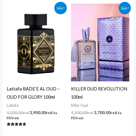
Originalna
Trenutna
Originalna
Trenutna
Sale!
Sale!
cena
cena
cena
cena
je
je:
je
je:
bila:
3,900.00rsd.
bila:
3,700.00r
4,200.00rsd.
4,300.00rsd.
Lattafa BADE’E AL OUD –
KILLER OUD REVOLUTION
OUD FOR GLORY 100ml
100ml
Lattafa
Killer Oud
4,200.00
rsd
3,900.00
rsd
4,300.00
rsd
3,700.00
rsd
Sa
Sa
PDV-om
PDV-om
Ocenjeno
sa