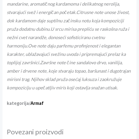
mandarine, aromatičnog kardamoma i delikatnog nerolija,
stvarajući svež i energičan početak.Citrusne note unose živost,
dok kardamom daje suptilnu začinsku notu koja kompoziciji
pruža dodatnu dubinu.U srcu mirisa prepliću se raskošna ruža i
nežni cvet narandže, donoseći sofisticiranu cvetnu
harmoniju.Ove note daju parfemu profinjenost i elegantan
karakter, ublažavajući svežinu uvoda i pripremajući prelaz ka
toplijoj završnici.Završne note čine sandalovo drvo, vanilija,
amber i drvene note, koje stvaraju topao, baršunast i dugotrajan
mirisni trag. Njihov sklad pruža osećaj luksuza i zaokružuje
kompoziciju u upečatljiv miris koji ostavlja snažan utisak.
kategorija/
Armaf
Povezani proizvodi