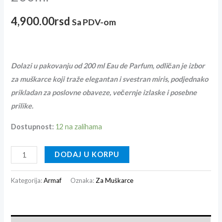
4,900.00
rsd
Sa PDV-om
Dolazi u pakovanju od 200 ml Eau de Parfum, odličan je izbor
za muškarce koji traže elegantan i svestran miris, podjednako
prikladan za poslovne obaveze, večernje izlaske i posebne
prilike.
Dostupnost:
12 na zalihama
DODAJ U KORPU
Kategorija:
Armaf
Oznaka:
Za Muškarce