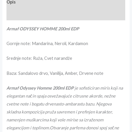
Opis
Recenzije (0)
Armaf ODYSSEY HOMME 200ml EDP
Gornje note:
Mandarina, Neroli, Kardamon
Srednje note: Ruža, Cvet narandže
Baza:
Sandalovo drvo, Vanilija, Amber, Drvene note
Armaf Odyssey Homme 200ml EDP
je sofisticiran miris koji na
elegantan način spaja osvežavajuće citrusne akorde, nežne
cvetne note i bogatu drvenasto-ambarastu bazu. Njegova
skladna kompozicija pruža savremen i prefinjen karakter,
namenjen muškarcima koji vole mirise sa izraženom
elegancijom i toplinom.Otvaranje parfema donosi spoj sočne