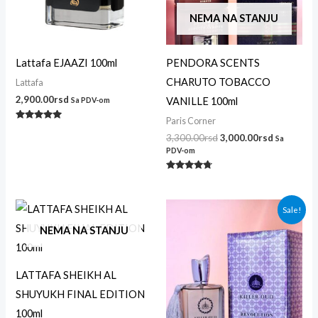
NEMA NA STANJU
Lattafa EJAAZI 100ml
PENDORA SCENTS
CHARUTO TOBACCO
Lattafa
2,900.00
rsd
VANILLE 100ml
Sa PDV-om
Paris Corner
Ocenjeno
sa
3,300.00
rsd
3,000.00
rsd
Sa
5.00
PDV-om
od 5
Ocenjeno
sa
4.62
od 5
Originalna
Trenutna
Sale!
cena
cena
je
je:
NEMA NA STANJU
bila:
3,700.00r
4,300.00rsd.
LATTAFA SHEIKH AL
SHUYUKH FINAL EDITION
100ml