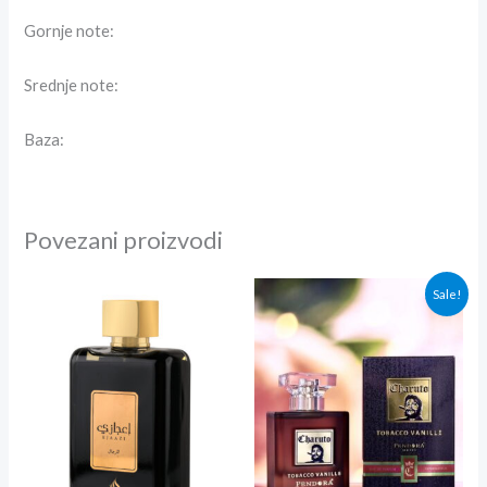
Gornje note:
Srednje note:
Baza:
Povezani proizvodi
Originalna
Trenutna
Sale!
cena
cena
je
je:
bila:
3,000.00r
3,300.00rsd.