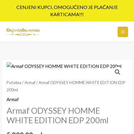
Pređi
CENJENI KUPCI, OMOGUĆENO JE PLAĆANJE
na
KARTICAMA!!!
sadržaj
Armaf
ODYSSEY
HOMME
Početna
/
Armaf
/ Armaf ODYSSEY HOMME WHITE EDITION EDP
200ml
WHITE
EDITION
Armaf
EDP
Armaf ODYSSEY HOMME
200ml
WHITE EDITION EDP 200ml
količina