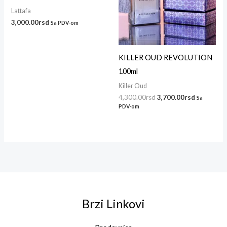
Lattafa
3,000.00
rsd
Sa PDV-om
KILLER OUD REVOLUTION
100ml
Killer Oud
4,300.00
rsd
3,700.00
rsd
Sa
PDV-om
Brzi Linkovi