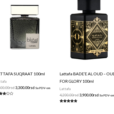
bila:
3,300.00rsd.
bila:
3,900.00r
3,600.00rsd.
4,200.00rsd.
ATTAFA SUQRAAT 100ml
Lattafa BADE’E AL OUD – OU
FOR GLORY 100ml
ttafa
600.00
rsd
3,300.00
rsd
Sa PDV-om
Lattafa
4,200.00
rsd
3,900.00
rsd
Sa PDV-o
enjeno
a
00
Ocenjeno
 5
sa
4.50