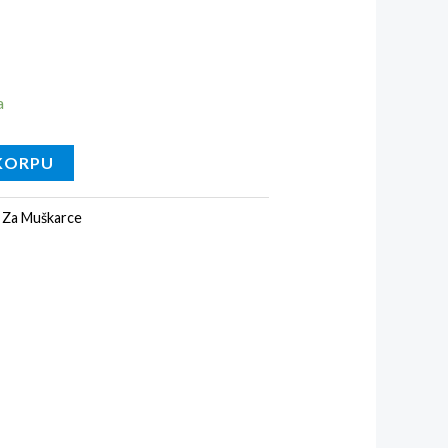
a
KORPU
:
Za Muškarce