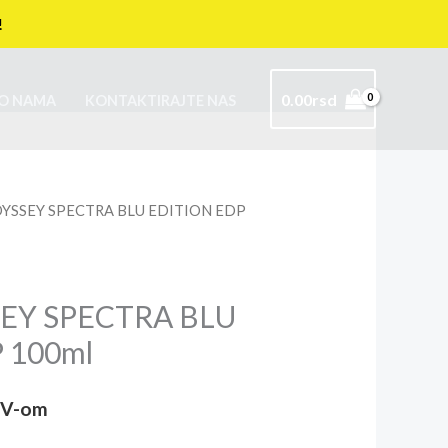
!
0.00
rsd
O NAMA
KONTAKTIRAJTE NAS
DYSSEY SPECTRA BLU EDITION EDP
SEY SPECTRA BLU
 100ml
DV-om