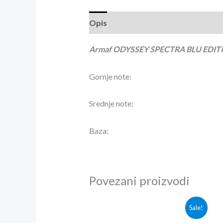
Opis
Recenzije (0)
Armaf ODYSSEY SPECTRA BLU EDIT
Gornje note:
Srednje note:
Baza:
Povezani proizvodi
Originalna
Trenutna
Sale!
cena
cena
je
je: