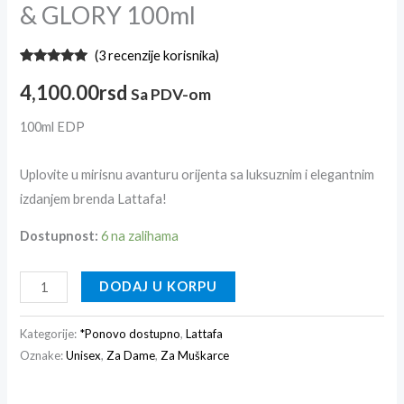
& GLORY 100ml
(
3
recenzije korisnika)
Ocenjeno
3
5.00
od 5
4,100.00
rsd
Sa PDV-om
na osnovu
ocene
kupca
100ml EDP
Uplovite u mirisnu avanturu orijenta sa luksuznim i elegantnim
izdanjem brenda Lattafa!
Dostupnost:
6 na zalihama
DODAJ U KORPU
Kategorije:
*Ponovo dostupno
,
Lattafa
Oznake:
Unisex
,
Za Dame
,
Za Muškarce