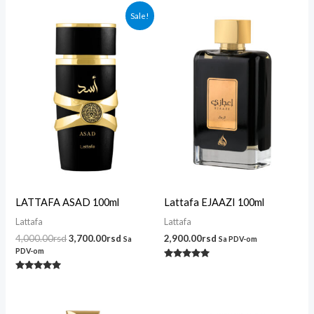
Originalna
Trenutna
Sale!
cena
cena
je
je:
bila:
3,700.00rsd.
4,000.00rsd.
LATTAFA ASAD 100ml
Lattafa EJAAZI 100ml
Lattafa
Lattafa
4,000.00
rsd
3,700.00
rsd
2,900.00
rsd
Sa
Sa PDV-om
PDV-om
Ocenjeno
sa
Ocenjeno
5.00
sa
od 5
5.00
od 5