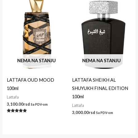
NEMA NA STANJU
NEMA NA STANJU
LATTAFA OUD MOOD
LATTAFA SHEIKH AL
100ml
SHUYUKH FINAL EDITION
100ml
Lattafa
3,100.00
rsd
Sa PDV-om
Lattafa
3,000.00
rsd
Sa PDV-om
Ocenjeno
sa
5.00
od 5