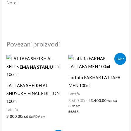
Note:
Povezani proizvodi
Originalna
Trenutna
Sale!
cena
cena
je
je:
NEMA NA STANJU
bila:
3,400.00r
3,600.00rsd.
Lattafa FAKHAR LATTAFA
LATTAFA SHEIKH AL
MEN 100ml
SHUYUKH FINAL EDITION
Lattafa
3,600.00
rsd
3,400.00
rsd
100ml
Sa
PDV-om
Lattafa
3,000.00
rsd
Sa PDV-om
Ocenjeno
sa
4.71
od 5