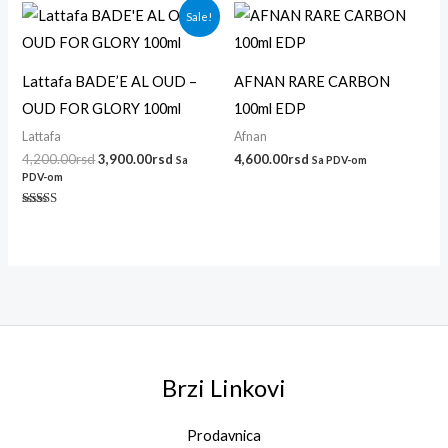
Originalna
Trenutna
Sale!
cena
cena
je
je:
bila:
3,900.00rsd.
4,200.00rsd.
Lattafa BADE’E AL OUD –
AFNAN RARE CARBON
OUD FOR GLORY 100ml
100ml EDP
Lattafa
Afnan
4,200.00
rsd
3,900.00
rsd
4,600.00
rsd
Sa
Sa PDV-om
PDV-om
Ocenjeno
sa
4.50
od 5
Brzi Linkovi
Prodavnica