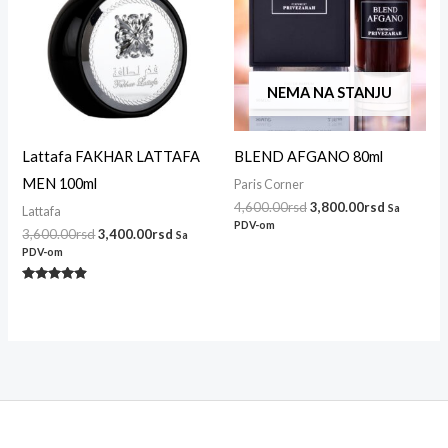
NEMA NA STANJU
Lattafa FAKHAR LATTAFA
BLEND AFGANO 80ml
MEN 100ml
Paris Corner
4,600.00
rsd
3,800.00
rsd
Sa
Lattafa
PDV-om
3,600.00
rsd
3,400.00
rsd
Sa
PDV-om
Ocenjeno
sa
4.71
od 5