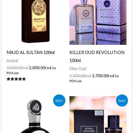
MAJD AL SULTAN 100ml
KILLER OUD REVOLUTION
100ml
Asdaaf
3,300.00
rsd
2,800.00
rsd
Sa
Killer Oud
PDV-om
4,300.00
rsd
3,700.00
rsd
Sa
PDV-om
Ocenjeno
sa
5.00
od 5
Originalna
Trenutna
Originalna
Trenutna
Sale!
Sale!
cena
cena
cena
cena
je
je:
je
je:
bila:
3,400.00rsd.
bila:
3,800.00r
3,600.00rsd.
4,600.00rsd.