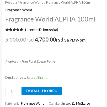
Početna
/
Fragrance World
/ Fragrance World ALPHA 100ml
Fragrance World
Fragrance World ALPHA 100ml
(
1
recenzija korisnika)
Ocenjeno
1
5.00
od 5
5,000.00
rsd
4,700.00
rsd
Sa PDV-om
na osnovu
ocene
kupca
Inspirisan Tom Ford Ebene Fume
Dostupnost:
8 na zalihama
DODAJ U KORPU
Kategorija:
Fragrance World
Oznake:
Unisex
,
Za Muškarce