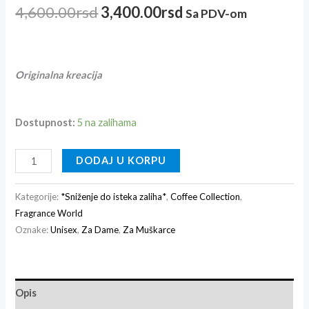
4,600.00
rsd
3,400.00
rsd
Sa PDV-om
Originalna kreacija
Dostupnost:
5 na zalihama
DODAJ U KORPU
Kategorije:
*Sniženje do isteka zaliha*
,
Coffee Collection
,
Fragrance World
Oznake:
Unisex
,
Za Dame
,
Za Muškarce
Opis