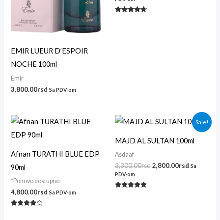
Ocenjeno
sa
4.50
od 5
EMIR LUEUR D’ESPOIR
NOCHE 100ml
Emir
3,800.00
rsd
Sa PDV-om
Originalna
Trenutna
Sale!
cena
cena
je
je:
MAJD AL SULTAN 100ml
bila:
2,800.00r
3,300.00rsd.
Afnan TURATHI BLUE EDP
Asdaaf
3,300.00
rsd
2,800.00
rsd
90ml
Sa
PDV-om
*Ponovo dostupno
4,800.00
rsd
Sa PDV-om
Ocenjeno
sa
5.00
od 5
Ocenjeno
sa