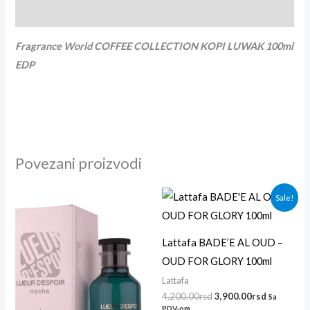
Recenzije (0)
Fragrance World COFFEE COLLECTION KOPI LUWAK
100ml
EDP
Povezani proizvodi
Originalna
Trenutna
Sale!
cena
cena
je
je:
bila:
3,900.00r
4,200.00rsd.
Lattafa BADE’E AL OUD –
OUD FOR GLORY 100ml
Lattafa
4,200.00
rsd
3,900.00
rsd
Sa
PDV-om