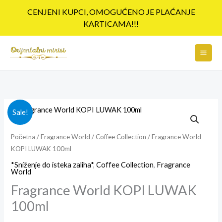
Pređi
CENJENI KUPCI, OMOGUĆENO JE PLAĆANJE
na
KARTICAMA!!!
sadržaj
Fragrance
Originalna
Trenutna
Sale!
World
cena
cena
KOPI
Početna
/
Fragrance World
/
Coffee Collection
/ Fragrance World
KOPI LUWAK 100ml
LUWAK
je
je:
100ml
*Sniženje do isteka zaliha*
,
Coffee Collection
,
Fragrance
bila:
3,400.00rsd.
World
količina
Fragrance World KOPI LUWAK
4,600.00rsd.
100ml