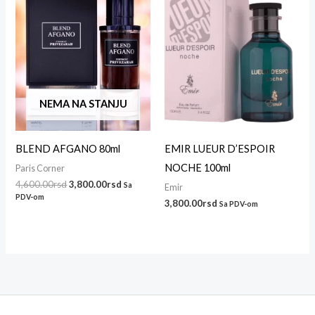
4,600.00rsd.
NEMA NA STANJU
BLEND AFGANO 80ml
EMIR LUEUR D’ESPOIR
NOCHE 100ml
Paris Corner
4,600.00
rsd
3,800.00
rsd
Sa
Emir
PDV-om
3,800.00
rsd
Sa PDV-om