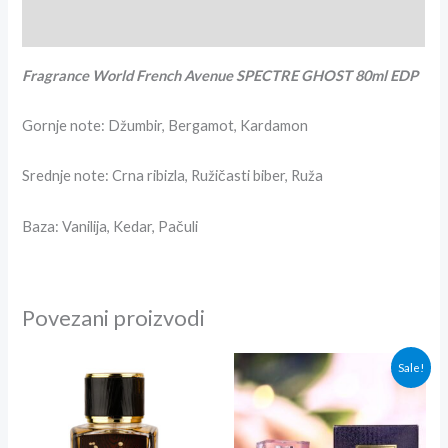
Recenzije (4)
Fragrance World French Avenue SPECTRE GHOST 80ml EDP
Gornje note: Džumbir, Bergamot, Kardamon
Srednje note: Crna ribizla, Ružičasti biber, Ruža
Baza: Vanilija, Kedar, Pačuli
Povezani proizvodi
Originalna
Trenutna
Sale!
cena
cena
je
je:
bila:
3,000.00r
3,300.00rsd.