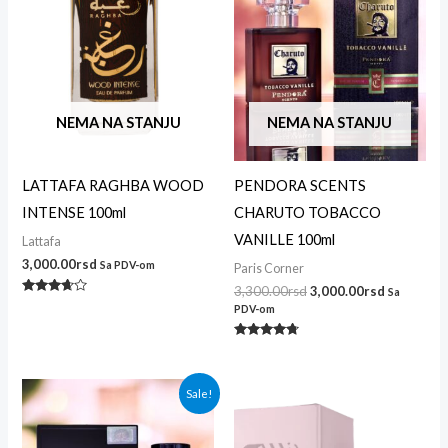
NEMA NA STANJU
NEMA NA STANJU
LATTAFA RAGHBA WOOD
PENDORA SCENTS
INTENSE 100ml
CHARUTO TOBACCO
VANILLE 100ml
Lattafa
3,000.00
rsd
Sa PDV-om
Paris Corner
3,300.00
rsd
3,000.00
rsd
Sa
Ocenjeno
PDV-om
sa
3.50
od 5
Ocenjeno
sa
4.62
od 5
Originalna
Trenutna
Sale!
cena
cena
je
je:
bila:
3,800.00rsd.