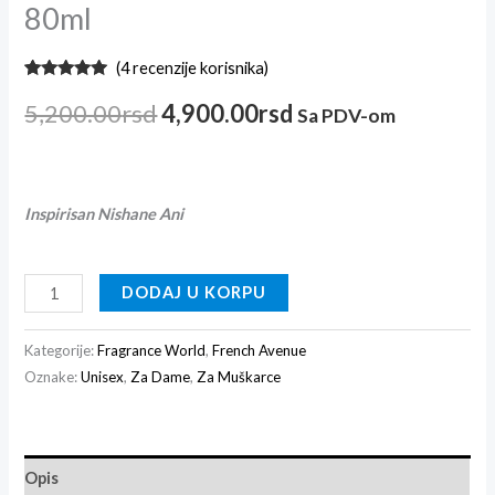
80ml
(
4
recenzije korisnika)
Ocenjeno
4
5.00
od 5
5,200.00
rsd
4,900.00
rsd
Sa PDV-om
na osnovu
ocene
kupca
Inspirisan Nishane Ani
DODAJ U KORPU
Kategorije:
Fragrance World
,
French Avenue
Oznake:
Unisex
,
Za Dame
,
Za Muškarce
Opis