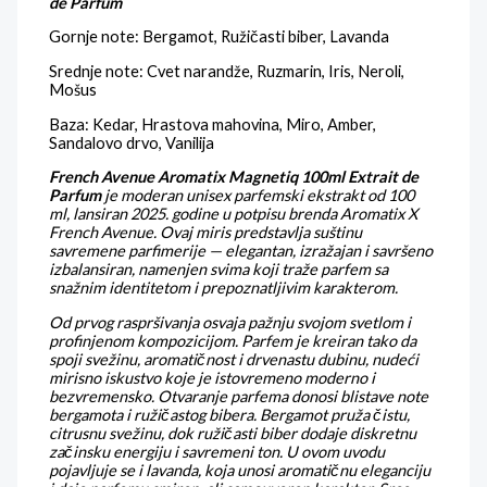
de Parfum
Gornje note: Bergamot, Ružičasti biber, Lavanda
Srednje note: C
vet narandže, Ruzmarin, Iris, Neroli,
Mošus
Baza: K
edar, Hrastova mahovina, Miro, Amber,
Sandalovo drvo, Vanilija
French Avenue Aromatix Magnetiq 100ml Extrait de
Parfum
je moderan unisex parfemski ekstrakt od 100
ml, lansiran 2025. godine u potpisu brenda Aromatix X
French Avenue. Ovaj miris predstavlja suštinu
savremene parfimerije — elegantan, izražajan i savršeno
izbalansiran, namenjen svima koji traže parfem sa
snažnim identitetom i prepoznatljivim karakterom.
Od prvog raspršivanja osvaja pažnju svojom svetlom i
profinjenom kompozicijom. Parfem je kreiran tako da
spoji svežinu, aromatičnost i drvenastu dubinu, nudeći
mirisno iskustvo koje je istovremeno moderno i
bezvremensko.
Otvaranje parfema donosi blistave note
bergamota i ružičastog bibera. Bergamot pruža čistu,
citrusnu svežinu, dok ružičasti biber dodaje diskretnu
začinsku energiju i savremeni ton. U ovom uvodu
pojavljuje se i lavanda, koja unosi aromatičnu eleganciju