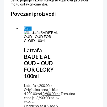
Samo prijavljeni korisnici koji su kupili ovaj proizvod
mogu ostaviti komentar.
Povezani proizvodi
Sale!
Lattafa
BADE’E AL
OUD – OUD
FOR GLORY
100ml
Lattafa
4,200.00
rsd
Originalna cena je bila:
4,200.00rsd.
3,900.00
rsd
Trenutna
cena je: 3,900.00rsd.
Sa
PDV-om
Ocenjeno sa
4.50
od 5