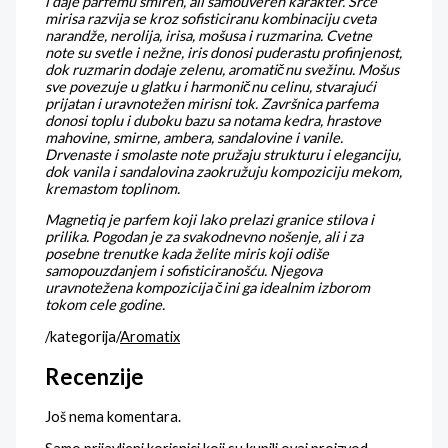
i daje parfemu smiren, ali samouveren karakter.
Srce
mirisa razvija se kroz sofisticiranu kombinaciju cveta
narandže, nerolija, irisa, mošusa i ruzmarina. Cvetne
note su svetle i nežne, iris donosi puderastu profinjenost,
dok ruzmarin dodaje zelenu, aromatičnu svežinu. Mošus
sve povezuje u glatku i harmoničnu celinu, stvarajući
prijatan i uravnotežen mirisni tok.
Završnica parfema
donosi toplu i duboku bazu sa notama kedra, hrastove
mahovine, smirne, ambera, sandalovine i vanile.
Drvenaste i smolaste note pružaju strukturu i eleganciju,
dok vanila i sandalovina zaokružuju kompoziciju mekom,
kremastom toplinom.
Magnetiq je parfem koji lako prelazi granice stilova i
prilika. Pogodan je za svakodnevno nošenje, ali i za
posebne trenutke kada želite miris koji odiše
samopouzdanjem i sofisticiranošću. Njegova
uravnotežena kompozicija čini ga idealnim izborom
tokom cele godine.
/kategorija/
Aromatix
Recenzije
Još nema komentara.