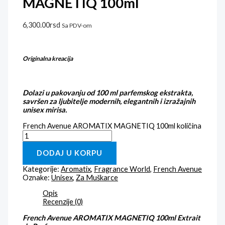
MAGNETIQ 100ml
6,300.00
rsd
Sa PDV-om
Originalna kreacija
Dolazi u pakovanju od 100 ml parfemskog ekstrakta,
savršen za ljubitelje modernih, elegantnih i izražajnih
unisex mirisa.
French Avenue AROMATIX MAGNETIQ 100ml količina
DODAJ U KORPU
Kategorije:
Aromatix
,
Fragrance World
,
French Avenue
Oznake:
Unisex
,
Za Muškarce
Opis
Recenzije (0)
French Avenue AROMATIX MAGNETIQ 100ml Extrait