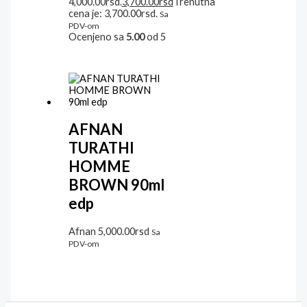
4,000.00rsd.
3,700.00
rsd
Trenutna
cena je: 3,700.00rsd.
Sa
PDV-om
Ocenjeno sa
5.00
od 5
AFNAN
TURATHI
HOMME
BROWN 90ml
edp
Afnan
5,000.00
rsd
Sa
PDV-om