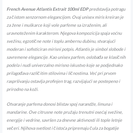
French Avenue Atlantis Extrait 100ml EDP
predstavlja potragu
za čistom senzornom elegancijom. Ovaj unisex miris kreiran je
za žene i muškarce koji vole parfeme sa izraženim, ali
uravnoteženim karakterom. Njegova kompozicija spaja voćnu
svežinu, egzotične note i toplu ambernu dubinu, stvarajući
moderan i sofisticiran mirisni potpis.
Atlantis je simbol slobode i
savremene elegancije. Kao unisex parfem, oslobađa se klasičnih
podela i nudi univerzalno mirisno iskustvo koje se podjednako
prilagođava različitim stilovima i ličnostima. Već pri prvom
raspršivanju ostavlja profinjen trag, razvijajući se postepeno i
prirodno na koži.
Otvaranje parfema donosi blistav spoj narandže, limuna i
mandarine. Ove citrusne note pružaju trenutni osećaj svežine,
energije i vedrine, savršen za dnevne aktivnosti ili tople letnje
večeri. Njihova svetlost i čistoća pripremaju čula za bogatije