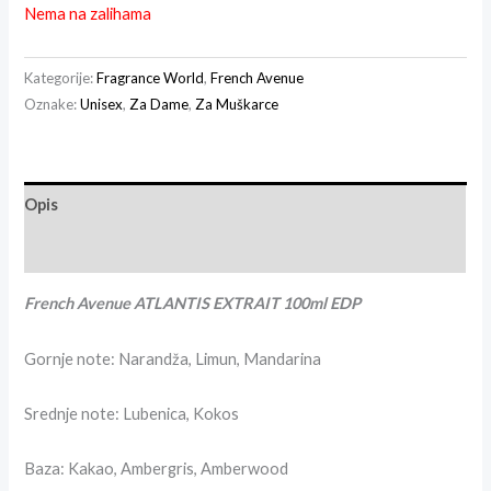
Nema na zalihama
Kategorije:
Fragrance World
,
French Avenue
Oznake:
Unisex
,
Za Dame
,
Za Muškarce
Opis
Recenzije (0)
French Avenue ATLANTIS EXTRAIT 100ml EDP
Gornje note: Narandža, Limun, Mandarina
Srednje note: Lubenica, Kokos
Baza: Kakao, Ambergris, Amberwood