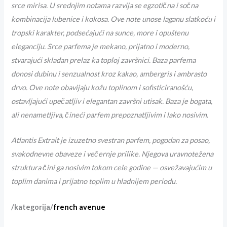
srce mirisa.
U srednjim notama razvija se egzotična i sočna
kombinacija lubenice i kokosa. Ove note unose laganu slatkoću i
tropski karakter, podsećajući na sunce, more i opuštenu
eleganciju. Srce parfema je mekano, prijatno i moderno,
stvarajući skladan prelaz ka toploj završnici.
Baza parfema
donosi dubinu i senzualnost kroz kakao, ambergris i ambrasto
drvo. Ove note obavijaju kožu toplinom i sofisticiranošću,
ostavljajući upečatljiv i elegantan završni utisak. Baza je bogata,
ali nenametljiva, čineći parfem prepoznatljivim i lako nosivim.
Atlantis Extrait je izuzetno svestran parfem, pogodan za posao,
svakodnevne obaveze i večernje prilike. Njegova uravnotežena
struktura čini ga nosivim tokom cele godine — osvežavajućim u
toplim danima i prijatno toplim u hladnijem periodu.
/kategorija/
french avenue