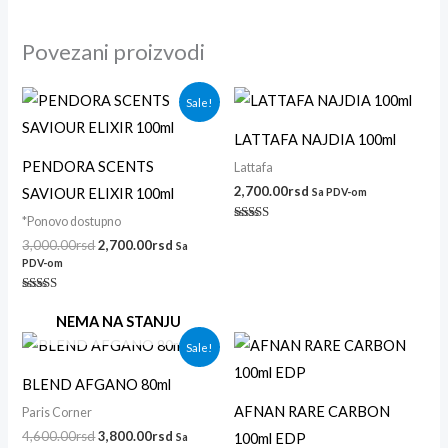
Povezani proizvodi
Originalna
Trenutna
Sale!
cena
cena
je
je:
LATTAFA NAJDIA 100ml
bila:
2,700.00rsd.
3,000.00rsd.
PENDORA SCENTS
Lattafa
2,700.00
rsd
SAVIOUR ELIXIR 100ml
Sa PDV-om
*Ponovo dostupno
Ocenjeno
sa
3,000.00
rsd
2,700.00
rsd
Sa
4.14
PDV-om
od 5
Ocenjeno sa
5.00
NEMA NA STANJU
od 5
Originalna
Trenutna
Sale!
cena
cena
je
je:
BLEND AFGANO 80ml
bila:
3,800.00rsd.
4,600.00rsd.
AFNAN RARE CARBON
Paris Corner
4,600.00
rsd
3,800.00
rsd
100ml EDP
Sa