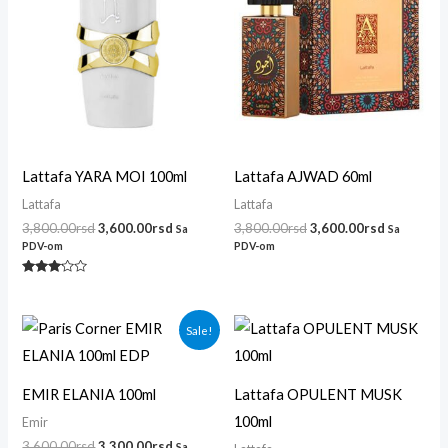
Lattafa YARA MOI 100ml
Lattafa AJWAD 60ml
Lattafa
Lattafa
3,800.00
rsd
3,600.00
rsd
3,800.00
rsd
3,600.00
rsd
Sa
Sa
PDV-om
PDV-om
Ocenjeno
sa
3.00
od 5
Originalna
Trenutna
Sale!
cena
cena
je
je:
bila:
3,300.00rsd.
3,600.00rsd.
EMIR ELANIA 100ml
Lattafa OPULENT MUSK
100ml
Emir
3,600.00
rsd
3,300.00
rsd
Sa