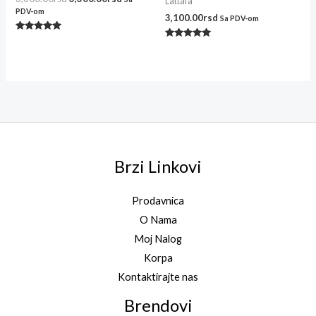
Lattafa
PDV-om
3,100.00
rsd
Sa PDV-om
Ocenjeno
Ocenjeno
sa
sa
5.00
5.00
od 5
od 5
Brzi Linkovi
Prodavnica
O Nama
Moj Nalog
Korpa
Kontaktirajte nas
Brendovi