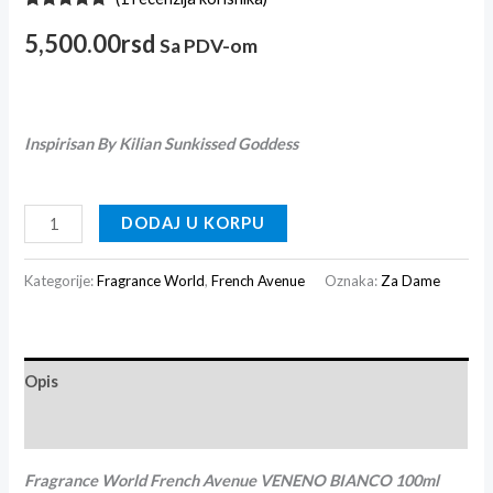
Ocenjeno
1
5.00
od 5
5,500.00
rsd
Sa PDV-om
na osnovu
ocene
kupca
Inspirisan By Kilian Sunkissed Goddess
DODAJ U KORPU
Kategorije:
Fragrance World
,
French Avenue
Oznaka:
Za Dame
Opis
Recenzije (1)
Fragrance World French Avenue VENENO BIANCO 100ml