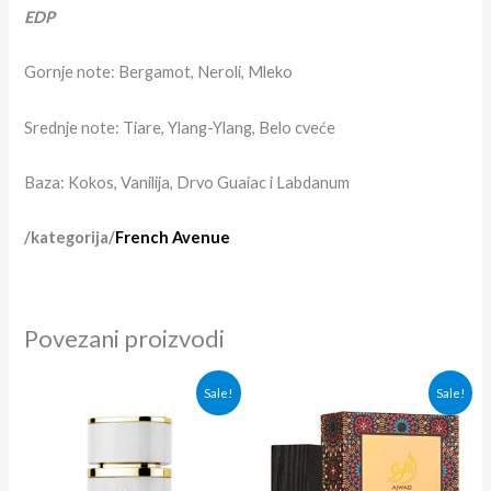
EDP
Gornje note: Bergamot, Neroli, Mleko
Srednje note: Tiare, Ylang-Ylang, Belo cveće
Baza: Kokos, Vanilija, Drvo Guaiac i Labdanum
/kategorija/
French Avenue
Povezani proizvodi
Originalna
Trenutna
Originalna
Trenutna
Sale!
Sale!
cena
cena
cena
cena
je
je:
je
je:
bila:
3,600.00rsd.
bila:
3,600.00r
3,800.00rsd.
3,800.00rsd.