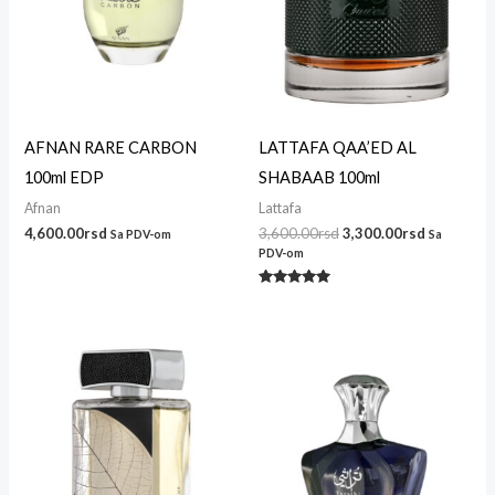
AFNAN RARE CARBON
LATTAFA QAA’ED AL
100ml EDP
SHABAAB 100ml
Afnan
Lattafa
4,600.00
rsd
3,600.00
rsd
3,300.00
rsd
Sa PDV-om
Sa
PDV-om
Ocenjeno
sa
5.00
od 5