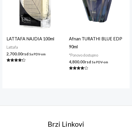
LATTAFA NAJDIA 100ml
Afnan TURATHI BLUE EDP
90ml
Lattafa
2,700.00
rsd
Sa PDV-om
*Ponovo dostupno
4,800.00
rsd
Sa PDV-om
Ocenjeno
sa
4.14
Ocenjeno
od 5
sa
4.00
od 5
Brzi Linkovi