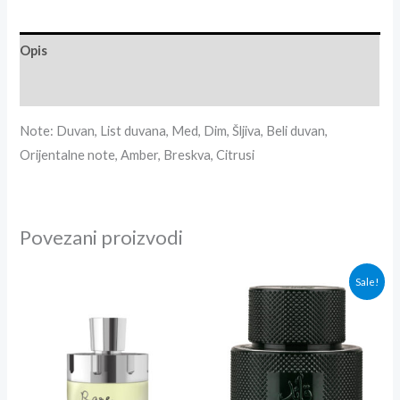
Opis
Recenzije (0)
Note:
Duvan, List duvana, Med, Dim, Šljiva, Beli duvan,
Orijentalne note, Amber, Breskva, Citrusi
Povezani proizvodi
Originalna
Trenutna
Sale!
cena
cena
je
je:
bila:
3,300.00r
3,600.00rsd.