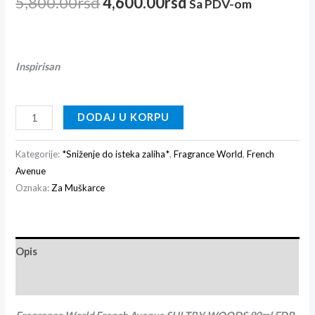
5,800.00
rsd
4,600.00
rsd
Sa PDV-om
Inspirisan
DODAJ U KORPU
Kategorije:
*Sniženje do isteka zaliha*
,
Fragrance World
,
French
Avenue
Oznaka:
Za Muškarce
Opis
Recenzije (0)