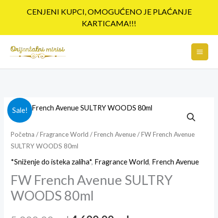
Pređi
CENJENI KUPCI, OMOGUĆENO JE PLAĆANJE
na
KARTICAMA!!!
sadržaj
FW
Originalna
Trenutna
Sale!
French
cena
cena
Avenue
Početna
/
Fragrance World
/
French Avenue
/ FW French Avenue
SULTRY WOODS 80ml
SULTRY
je
je:
WOODS
*Sniženje do isteka zaliha*
,
Fragrance World
,
French Avenue
bila:
4,600.00rsd.
80ml
FW French Avenue SULTRY
5,800.00rsd.
količina
WOODS 80ml