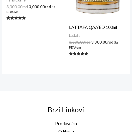
Paris Corner
3,300.00
rsd
3,000.00
rsd
Sa
PDV-om
Ocenjeno
LATTAFA QAA’ED 100ml
sa
4.62
od 5
Lattafa
3,600.00
rsd
3,300.00
rsd
Sa
PDV-om
Ocenjeno
sa
5.00
od 5
Brzi Linkovi
Prodavnica
O Nama