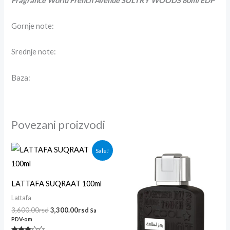
Fragrance World French Avenue SULTRY WOODS 80ml EDP
Gornje note:
Srednje note:
Baza:
Povezani proizvodi
Originalna
Trenutna
Sale!
cena
cena
je
je:
bila:
3,300.00rsd.
3,600.00rsd.
LATTAFA SUQRAAT 100ml
Lattafa
3,600.00
rsd
3,300.00
rsd
Sa
PDV-om