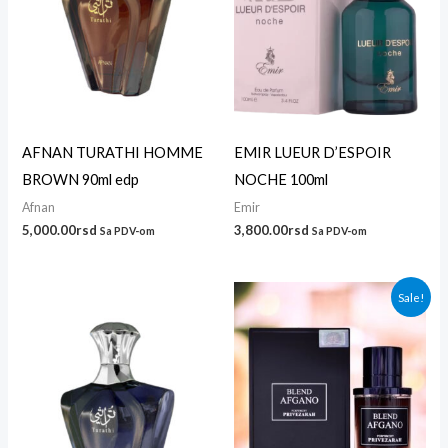
AFNAN TURATHI HOMME
EMIR LUEUR D’ESPOIR
BROWN 90ml edp
NOCHE 100ml
Afnan
Emir
5,000.00
rsd
3,800.00
rsd
Sa PDV-om
Sa PDV-om
Originalna
Trenutna
Sale!
cena
cena
je
je:
bila:
3,800.00r
4,600.00rsd.