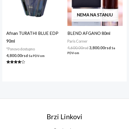
NEMA NA STANJU
Afnan TURATHI BLUE EDP
BLEND AFGANO 80ml
90ml
Paris Corner
4,600.00
rsd
3,800.00
rsd
Sa
*Ponovo dostupno
PDV-om
4,800.00
rsd
Sa PDV-om
Ocenjeno
sa
4.00
od 5
Brzi Linkovi