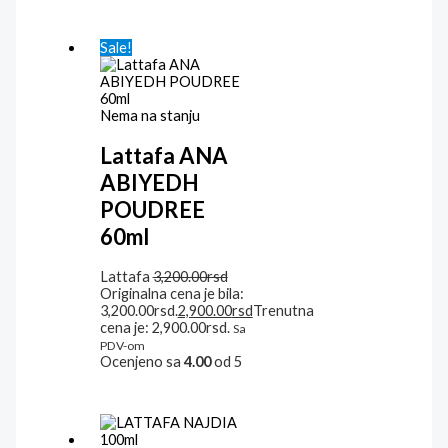
Sale!
Nema na stanju
Lattafa ANA
ABIYEDH
POUDREE
60ml
Lattafa
3,200.00
rsd
Originalna cena je bila:
3,200.00rsd.
2,900.00
rsd
Trenutna
cena je: 2,900.00rsd.
Sa
PDV-om
Ocenjeno sa
4.00
od 5