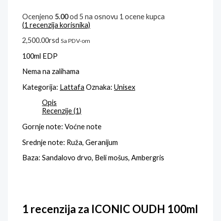
Ocenjeno
5.00
od 5 na osnovu
1
ocene kupca
(
1
recenzija korisnika)
2,500.00
rsd
Sa PDV-om
100ml EDP
Nema na zalihama
Kategorija:
Lattafa
Oznaka:
Unisex
Opis
Recenzije (1)
Gornje note: Voćne note
Srednje note: Ruža, Geranijum
Baza: Sandalovo drvo, Beli mošus, Ambergris
1 recenzija za
ICONIC OUDH 100ml