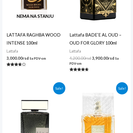
NEMA NA STANJU
LATTAFA RAGHBA WOOD
Lattafa BADE’E AL OUD –
INTENSE 100ml
OUD FOR GLORY 100ml
Lattafa
Lattafa
3,000.00
rsd
4,200.00
rsd
3,900.00
rsd
Sa PDV-om
Sa
PDV-om
Ocenjeno
sa
Ocenjeno
3.50
sa
od 5
4.50
od 5
Originalna
Trenutna
Originalna
Trenutna
Sale!
Sale!
cena
cena
cena
cena
je
je:
je
je:
bila:
3,300.00rsd.
bila:
4,500.00r
3,600.00rsd.
4,800.00rsd.