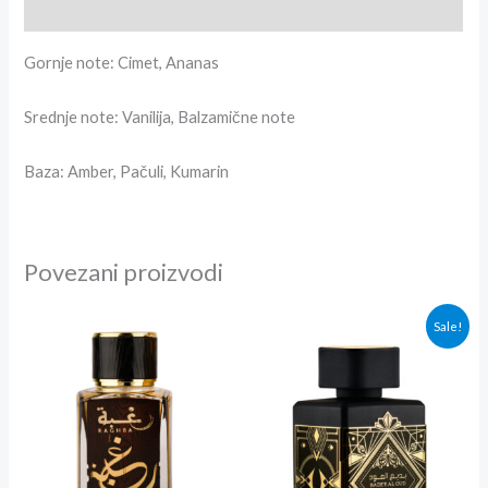
Recenzije (0)
Gornje note: Cimet, Ananas
Srednje note: Vanilija, Balzamične note
Baza: Amber, Pačuli, Kumarin
Povezani proizvodi
Originalna
Trenutna
Sale!
cena
cena
je
je:
bila:
3,900.00r
4,200.00rsd.