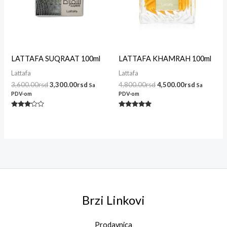
LATTAFA SUQRAAT 100ml
LATTAFA KHAMRAH 100ml
Lattafa
Lattafa
3,600.00
rsd
3,300.00
rsd
4,800.00
rsd
4,500.00
rsd
Sa
Sa
PDV-om
PDV-om
Ocenjeno
Ocenjeno
sa
sa
3.00
4.86
od 5
od 5
Brzi Linkovi
Prodavnica