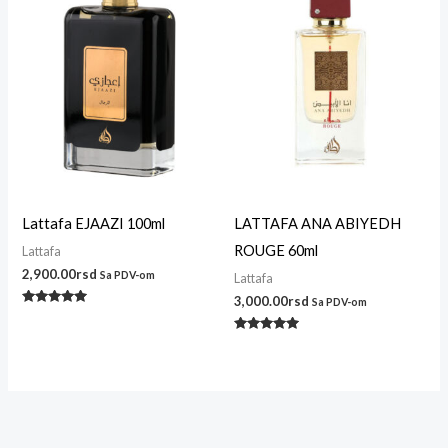
Lattafa EJAAZI 100ml
LATTAFA ANA ABIYEDH
ROUGE 60ml
Lattafa
2,900.00
rsd
Sa PDV-om
Lattafa
3,000.00
rsd
Sa PDV-om
Ocenjeno
sa
5.00
Ocenjeno
od 5
sa
4.86
od 5