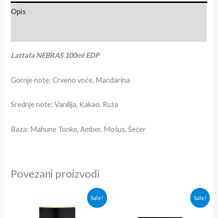
Opis
Recenzije (7)
Lattafa NEBRAS 100ml EDP
Gornje note: Crveno voće, Mandarina
Srednje note: Vanilija, Kakao, Ruža
Baza: Mahune Tonke, Amber, Mošus, Šećer
Povezani proizvodi
Originalna
Trenutna
Originalna
Trenutna
Sale!
Sale!
cena
cena
cena
cena
je
je:
je
je: