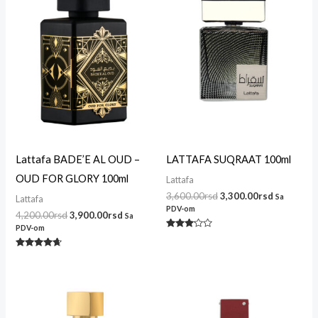
bila:
3,900.00rsd.
bila:
3,300.00r
4,200.00rsd.
3,600.00rsd.
Lattafa BADE’E AL OUD –
LATTAFA SUQRAAT 100ml
OUD FOR GLORY 100ml
Lattafa
3,600.00
rsd
3,300.00
rsd
Sa
Lattafa
PDV-om
4,200.00
rsd
3,900.00
rsd
Sa
PDV-om
Ocenjeno
sa
3.00
Ocenjeno
od 5
sa
4.50
od 5