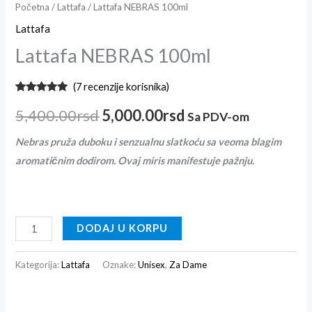
Početna
/
Lattafa
/ Lattafa NEBRAS 100ml
Lattafa
Lattafa NEBRAS 100ml
(
7
recenzije korisnika)
Ocenjeno
7
5.00
od 5
5,400.00
rsd
5,000.00
rsd
Sa PDV-om
na osnovu
ocena
kupaca
Nebras pruža duboku i senzualnu slatkoću sa veoma blagim
aromatičnim dodirom. Ovaj miris manifestuje pažnju.
DODAJ U KORPU
Kategorija:
Lattafa
Oznake:
Unisex
,
Za Dame