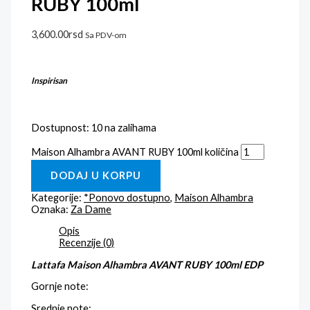
RUBY 100ml
3,600.00
rsd
Sa PDV-om
Inspirisan
Dostupnost:
10 na zalihama
Maison Alhambra AVANT RUBY 100ml količina
DODAJ U KORPU
Kategorije:
*Ponovo dostupno
,
Maison Alhambra
Oznaka:
Za Dame
Opis
Recenzije (0)
Lattafa Maison Alhambra AVANT RUBY 100ml EDP
Gornje note:
Srednje note: