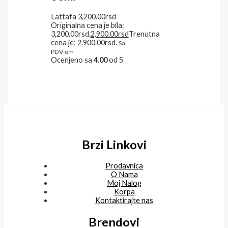
Lattafa
3,200.00
rsd
Originalna cena je bila:
3,200.00rsd.
2,900.00
rsd
Trenutna
cena je: 2,900.00rsd.
Sa
PDV-om
Ocenjeno sa
4.00
od 5
Brzi Linkovi
Prodavnica
O Nama
Moj Nalog
Korpa
Kontaktirajte nas
Brendovi