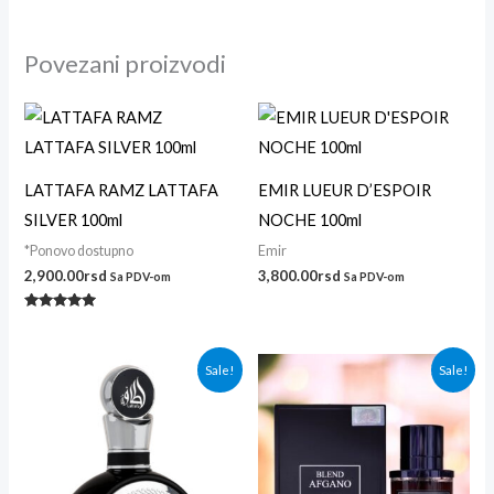
Povezani proizvodi
LATTAFA RAMZ LATTAFA
EMIR LUEUR D’ESPOIR
SILVER 100ml
NOCHE 100ml
*Ponovo dostupno
Emir
2,900.00
rsd
3,800.00
rsd
Sa PDV-om
Sa PDV-om
Ocenjeno
sa
5.00
od 5
Originalna
Trenutna
Originalna
Trenutna
Sale!
Sale!
cena
cena
cena
cena
je
je:
je
je:
bila:
3,400.00rsd.
bila:
3,800.00r
3,600.00rsd.
4,600.00rsd.