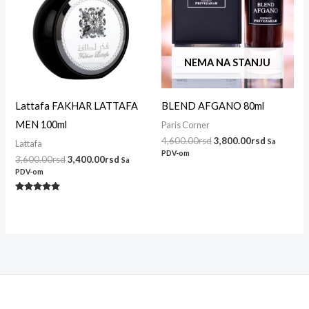
NEMA NA STANJU
Lattafa FAKHAR LATTAFA
BLEND AFGANO 80ml
MEN 100ml
Paris Corner
4,600.00
rsd
3,800.00
rsd
Sa
Lattafa
PDV-om
3,600.00
rsd
3,400.00
rsd
Sa
PDV-om
Ocenjeno
sa
4.71
od 5