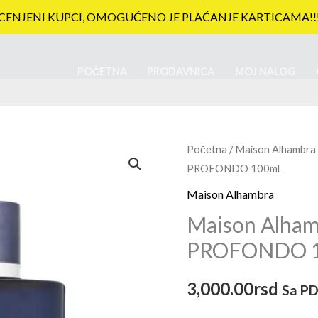
CENJENI KUPCI, OMOGUĆENO JE PLAĆANJE KARTICAMA!!
POČETNA
PRODAVNICA
MOJ NALOG
Početna
/
Maison Alhambra
PROFONDO 100ml
Maison Alhambra
Maison Alham
PROFONDO 1
3,000.00
rsd
Sa P