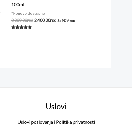
100ml
m
*Ponovo dostupno
3,000.00
rsd
2,400.00
rsd
Sa PDV-om
Ocenjeno
sa
5.00
od 5
Uslovi
Uslovi poslovanja i Politika privatnosti