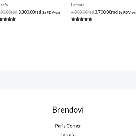
ttafa
Lattafa
600.00
rsd
3,300.00
rsd
4,000.00
rsd
3,700.00
rsd
Sa PDV-om
Sa PDV-o
enjeno
Ocenjeno
a
sa
00
5.00
 5
od 5
Brendovi
Paris Corner
Lattafa