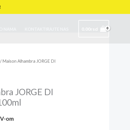
!
0.00
rsd
O NAMA
KONTAKTIRAJTE NAS
/ Maison Alhambra JORGE DI
bra JORGE DI
00ml
DV-om