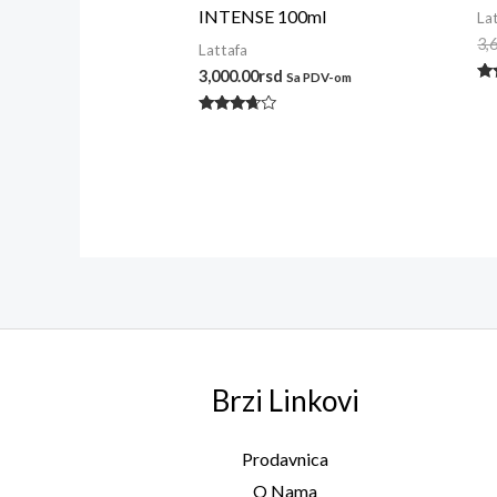
INTENSE 100ml
La
3,
Lattafa
3,000.00
rsd
Sa PDV-om
Oc
s
5.
Ocenjeno
od
sa
3.50
od 5
Brzi Linkovi
Prodavnica
O Nama