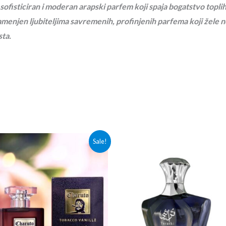
ofisticiran i moderan arapski parfem koji spaja bogatstvo topli
menjen ljubiteljima savremenih, profinjenih parfema koji žele n
ta.
Originalna
Trenutna
Sale!
cena
cena
je
je:
bila:
3,000.00rsd.
3,300.00rsd.