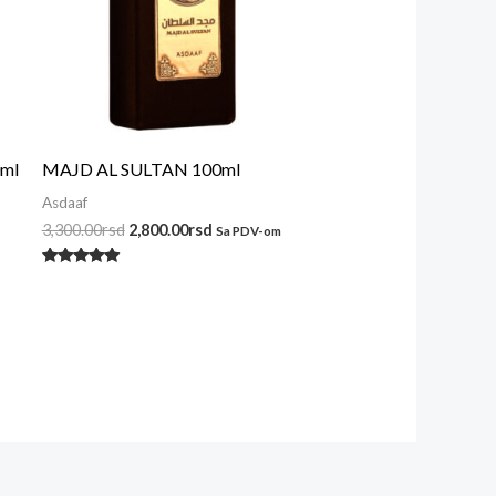
ml
MAJD AL SULTAN 100ml
Asdaaf
3,300.00
rsd
2,800.00
rsd
Sa PDV-om
Ocenjeno
sa
5.00
od 5