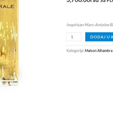
Sa P
osnovu
ocene kupca
Inspirisan Marc-Antoine 
DODAJ U 
Kategorija:
Maison Alhambra