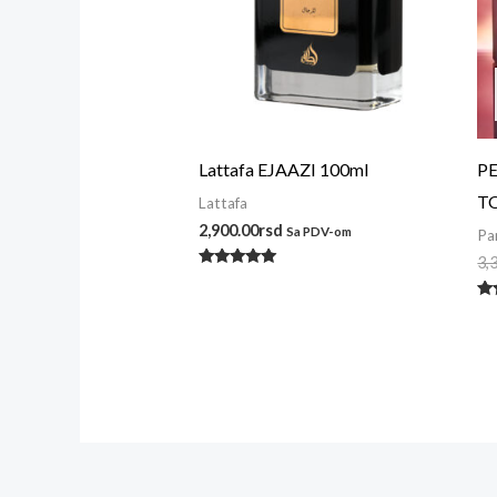
Lattafa EJAAZI 100ml
P
T
Lattafa
2,900.00
rsd
Sa PDV-om
Pa
3,
Ocenjeno
sa
5.00
Oc
od 5
s
4.
od