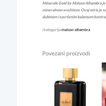
Minerale Gold by Maison Alhambra je s
mineralnom svežinom. Ovaj miris je na
dubinom i savršenim balansom kontras
/kategorija/
maison-alhambra
Povezani proizvodi