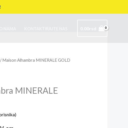
!
0.00
rsd
O NAMA
KONTAKTIRAJTE NAS
/ Maison Alhambra MINERALE GOLD
mbra MINERALE
orisnika)