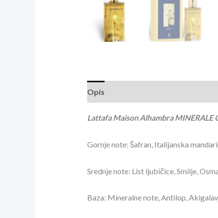
Opis
Recenzije (3)
Lattafa Maison Alhambra MINERALE
Gornje note: Šafran, Italijanska mandar
Srednje note: List ljubičice, Smilje, Osm
Baza: Mineralne note, Antilop, Akigala