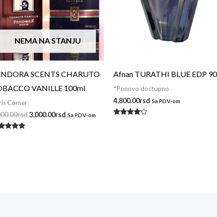
NEMA NA STANJU
ENDORA SCENTS CHARUTO
Afnan TURATHI BLUE EDP 90
OBACCO VANILLE 100ml
*Ponovo dostupno
4,800.00
rsd
Sa PDV-om
ris Corner
300.00
rsd
3,000.00
rsd
Sa PDV-om
Ocenjeno
sa
4.00
enjeno
od 5
a
62
 5