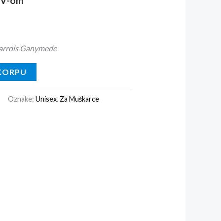
DV-om
Barrois Ganymede
KORPU
Oznake:
Unisex
,
Za Muškarce