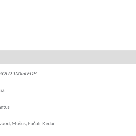
 GOLD 100ml EDP
ina
antus
wood, Mošus, Pačuli, Kedar