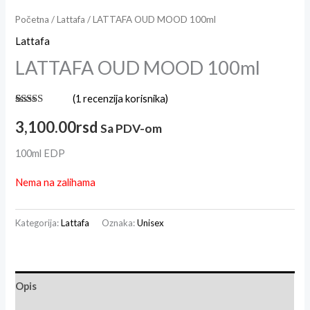
Početna
/
Lattafa
/ LATTAFA OUD MOOD 100ml
Lattafa
LATTAFA OUD MOOD 100ml
(
1
recenzija korisnika)
Ocenjeno
1
5.00
od 5
3,100.00
rsd
Sa PDV-om
na osnovu
ocene
kupca
100ml EDP
Nema na zalihama
Kategorija:
Lattafa
Oznaka:
Unisex
Opis