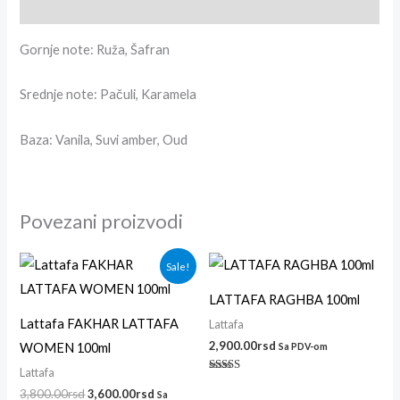
Recenzije (1)
Gornje note: Ruža, Šafran
Srednje note: Pačuli, Karamela
Baza: Vanila, Suvi amber, Oud
Povezani proizvodi
Originalna
Trenutna
Sale!
cena
cena
je
je:
LATTAFA RAGHBA 100ml
bila:
3,600.00rsd.
3,800.00rsd.
Lattafa FAKHAR LATTAFA
Lattafa
2,900.00
rsd
WOMEN 100ml
Sa PDV-om
Lattafa
Ocenjeno sa
5.00
3,800.00
rsd
3,600.00
rsd
Sa