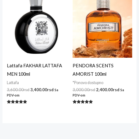
3,600.00rsd.
3,000.00rsd.
Lattafa FAKHAR LATTAFA
PENDORA SCENTS
MEN 100ml
AMORIST 100ml
Lattafa
*Ponovo dostupno
3,600.00
rsd
3,400.00
rsd
3,000.00
rsd
2,400.00
rsd
Sa
Sa
PDV-om
PDV-om
Ocenjeno
Ocenjeno
sa
sa
4.71
5.00
od 5
od 5