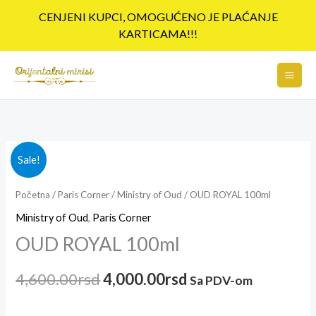
Pređi
CENJENI KUPCI, OMOGUĆENO JE PLAĆANJE
na
KARTICAMA!!!
sadržaj
Originalna
Trenutna
Sale!
cena
cena
Početna
/
Paris Corner
/
Ministry of Oud
/ OUD ROYAL 100ml
je
je:
Ministry of Oud
,
Paris Corner
OUD ROYAL 100ml
bila:
4,000.00rsd.
4,600.00rsd.
4,600.00
rsd
4,000.00
rsd
Sa PDV-om