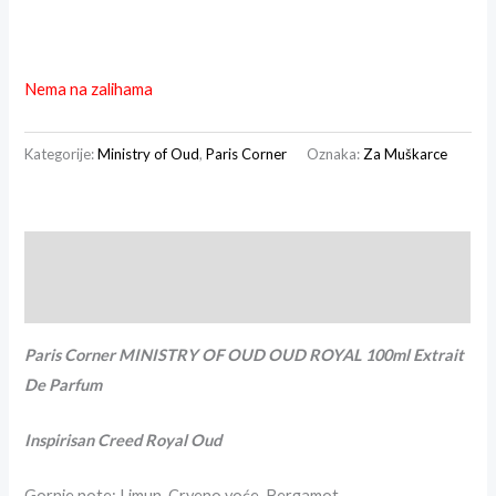
Nema na zalihama
Kategorije:
Ministry of Oud
,
Paris Corner
Oznaka:
Za Muškarce
Opis
Recenzije (0)
Paris Corner MINISTRY OF OUD OUD ROYAL 100ml Extrait
De Parfum
Inspirisan Creed Royal Oud
Gornje note: Limun, Crveno voće, Bergamot