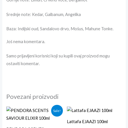
Srednje note: Kedar, Galbanum, Angelika
Baza: Indijski oud, Sandalovo drvo, Mošus, Mahune Tonke.
Još nema komentara.
Samo prijavljeni korisnici koji su kupili ovaj proizvod mogu
ostaviti komentar.
Povezani proizvodi
Originalna
Trenutna
Sale!
cena
cena
je
je:
Lattafa EJAAZI 100ml
bila:
2,700.00rsd.
3,000.00rsd.