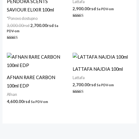
PENDORA SCENTS
Lattafa
2,900.00
rsd
SAVIOUR ELIXIR 100ml
Sa PDV-om
*Ponovo dostupno
Ocenjeno sa
5.00
3,000.00
rsd
2,700.00
rsd
Sa
od 5
PDV-om
Ocenjeno sa
5.00
od 5
LATTAFA NAJDIA 100ml
AFNAN RARE CARBON
Lattafa
2,700.00
rsd
100ml EDP
Sa PDV-om
Afnan
Ocenjeno
sa
4,600.00
rsd
Sa PDV-om
4.14
od 5