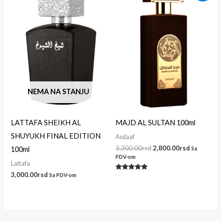
je
je:
bila:
2,800.00r
3,300.00rsd.
NEMA NA STANJU
LATTAFA SHEIKH AL
MAJD AL SULTAN 100ml
SHUYUKH FINAL EDITION
Asdaaf
3,300.00
rsd
2,800.00
rsd
100ml
Sa
PDV-om
Lattafa
3,000.00
rsd
Sa PDV-om
Ocenjeno
sa
5.00
od 5