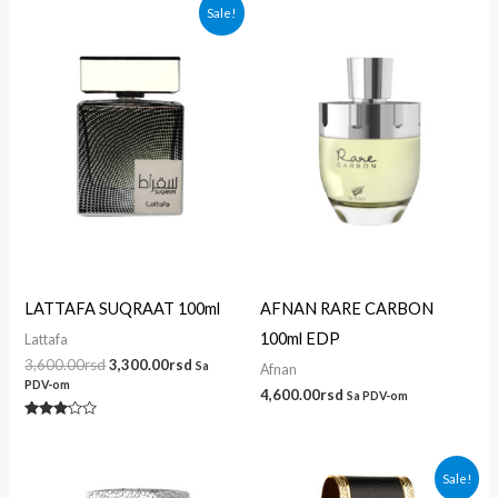
Originalna
Trenutna
Sale!
cena
cena
je
je:
bila:
3,300.00rsd.
3,600.00rsd.
LATTAFA SUQRAAT 100ml
AFNAN RARE CARBON
100ml EDP
Lattafa
3,600.00
rsd
3,300.00
rsd
Sa
Afnan
PDV-om
4,600.00
rsd
Sa PDV-om
Ocenjeno
sa
3.00
od 5
Originalna
Trenutna
Sale!
cena
cena