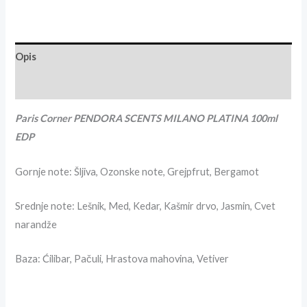
Opis
Recenzije (1)
Paris Corner PENDORA SCENTS MILANO PLATINA 100ml
EDP
Gornje note: Š
ljiva, Ozonske note, Grejpfrut, Bergamot
Srednje note: L
ešnik, Med, Kedar, Kašmir drvo, Jasmin, Cvet
narandže
Baza: Ć
ilibar, Pačuli, Hrastova mahovina, Vetiver