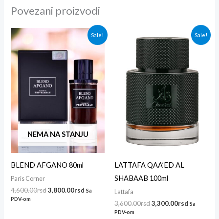
Povezani proizvodi
Originalna
Trenutna
Originalna
Trenutna
Sale!
Sale!
cena
cena
cena
cena
je
je:
je
je:
bila:
3,800.00rsd.
bila:
3,300.00r
4,600.00rsd.
3,600.00rsd.
NEMA NA STANJU
BLEND AFGANO 80ml
LATTAFA QAA’ED AL
SHABAAB 100ml
Paris Corner
4,600.00
rsd
3,800.00
rsd
Sa
Lattafa
PDV-om
3,600.00
rsd
3,300.00
rsd
Sa
PDV-om