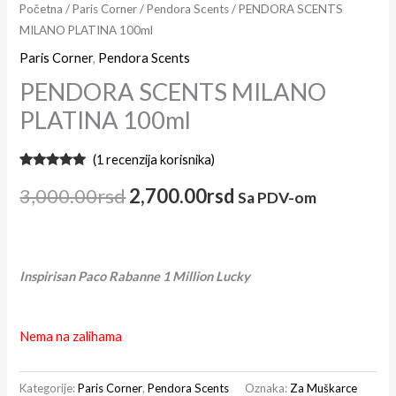
Početna
/
Paris Corner
/
Pendora Scents
/ PENDORA SCENTS
MILANO PLATINA 100ml
Paris Corner
,
Pendora Scents
PENDORA SCENTS MILANO
PLATINA 100ml
(
1
recenzija korisnika)
Ocenjeno
1
5.00
od 5
3,000.00
rsd
2,700.00
rsd
Sa PDV-om
na osnovu
ocene
kupca
Inspirisan Paco Rabanne 1 Million Lucky
Nema na zalihama
Kategorije:
Paris Corner
,
Pendora Scents
Oznaka:
Za Muškarce