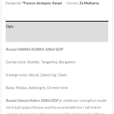
Kategorije:
*Ponovo dostupno
,
Rasasi
Oznaka:
Za Muškarce
Opis
Recenzije (2)
Rasasi HAWAS KOBRA 100ml EDP
Gornje note:
Đumbir, Tangerina, Bergamot
Srednje note:
Neroli, Zeleni čaj, Cimet
Baza: Mošus,
Ambergris,
Drvene note
Rasasi Hawas Kobra 100ml EDP
je moderan i energičan muški
miris koji spaja citrusnu svežinu sa aromatičnim i začinskim