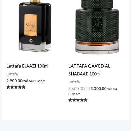
bila:
3,300.00r
3,600.00rsd.
Lattafa EJAAZI 100ml
LATTAFA QAA’ED AL
SHABAAB 100ml
Lattafa
2,900.00
rsd
Sa PDV-om
Lattafa
3,600.00
rsd
3,300.00
rsd
Sa
Ocenjeno
PDV-om
sa
5.00
od 5
Ocenjeno
sa
5.00
od 5