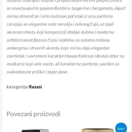
notama, stvarajući snažan i prepoznatljiv mirisni potpis.Otvara
se osvežavajućim spojem đumbira, tangerine i bergamota, dajući
mirisu dinamičan i vrlo muževan početak.U srcu parfema
razvijaju se elegantne note nerolija i zelenog čaja, uz topli
akcenat cimeta, koji kompoziciji dodaje dubinu i modernu
sofisticiranost.Baza je čista i stabilna, sa notama mošusa,
ambergrisa i drvenih akorda, koje mirisu daju elegantan
završetak i savremeni karakter.Hawas Kobra je idealan izbor za
muškarce koji vole sveže, ali karakterne parfeme, savršen za
svakodnevne prilike i tople dane.
kategorija/
Rasasi
Povezani proizvodi
Originalna
Trenutna
Sale!
cena
cena