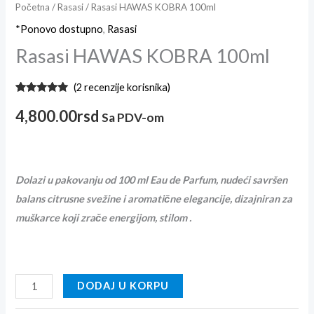
Početna
/
Rasasi
/ Rasasi HAWAS KOBRA 100ml
*Ponovo dostupno
,
Rasasi
Rasasi HAWAS KOBRA 100ml
(
2
recenzije korisnika)
Ocenjeno
2
5.00
od 5
4,800.00
rsd
Sa PDV-om
na osnovu
ocene
kupca
Dolazi u pakovanju od 100 ml Eau de Parfum, nudeći savršen
balans citrusne svežine i aromatične elegancije, dizajniran za
muškarce koji zrače energijom, stilom .
DODAJ U KORPU