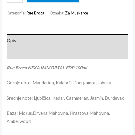
Kategorija:
Rue Broca
Oznaka:
Za Muškarce
Opis
Recenzije (0)
Rue Broca NEXA IMMORTAL EDP 100ml
Gornje note: Mandarina, Kalabrijski bergamot, Jabuka
Srednje note: Ljubičica, Kedar, Cashmeran, Jasmin, Đurđevak
Baza: Mošus,Drvena Mahovina, Hrastova Mahovina,
Amberwood