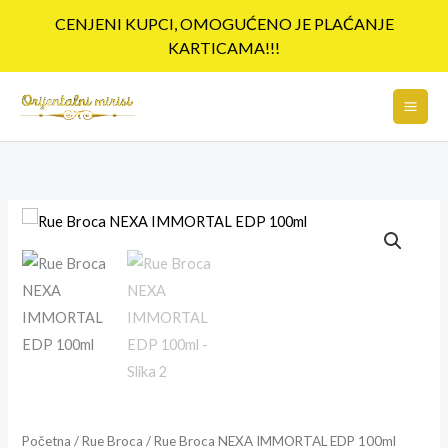
Pređi
CENJENI KUPCI, OMOGUĆENO JE PLAĆANJE
na
KARTICAMA!!!
sadržaj
Rue
Broca
NEXA
IMMORTAL
EDP
100ml
količina
Početna
/
Rue Broca
/ Rue Broca NEXA IMMORTAL EDP 100ml