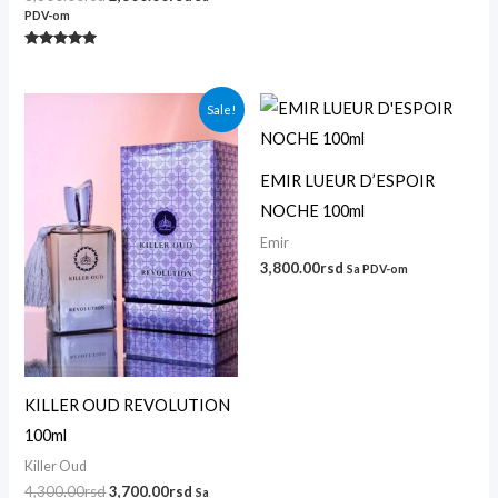
PDV-om
Ocenjeno
sa
5.00
od 5
Originalna
Trenutna
Sale!
cena
cena
je
je:
bila:
3,700.00rsd.
4,300.00rsd.
EMIR LUEUR D’ESPOIR
NOCHE 100ml
Emir
3,800.00
rsd
Sa PDV-om
KILLER OUD REVOLUTION
100ml
Killer Oud
4,300.00
rsd
3,700.00
rsd
Sa