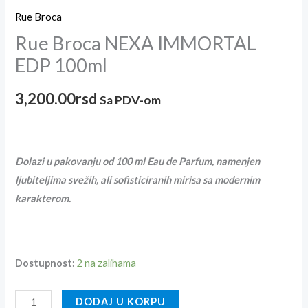
Rue Broca
Rue Broca NEXA IMMORTAL
EDP 100ml
3,200.00
rsd
Sa PDV-om
Dolazi u pakovanju od 100 ml Eau de Parfum, namenjen
ljubiteljima svežih, ali sofisticiranih mirisa sa modernim
karakterom.
Dostupnost:
2 na zalihama
DODAJ U KORPU