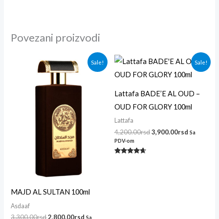
Povezani proizvodi
Originalna
Trenutna
Originalna
Trenutna
Sale!
Sale!
cena
cena
cena
cena
je
je:
je
je:
bila:
2,800.00rsd.
bila:
3,900.00r
3,300.00rsd.
4,200.00rsd.
Lattafa BADE’E AL OUD –
OUD FOR GLORY 100ml
Lattafa
4,200.00
rsd
3,900.00
rsd
Sa
PDV-om
Ocenjeno
sa
4.50
od 5
MAJD AL SULTAN 100ml
Asdaaf
3,300.00
rsd
2,800.00
rsd
Sa