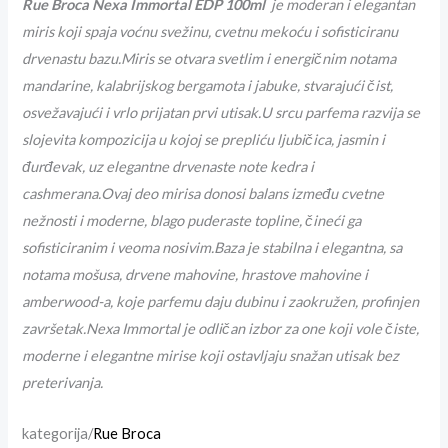
Rue Broca Nexa Immortal EDP 100ml
je moderan i elegantan
miris koji spaja voćnu svežinu, cvetnu mekoću i sofisticiranu
drvenastu bazu.Miris se otvara svetlim i energičnim notama
mandarine, kalabrijskog bergamota i jabuke, stvarajući čist,
osvežavajući i vrlo prijatan prvi utisak.U srcu parfema razvija se
slojevita kompozicija u kojoj se prepliću ljubičica, jasmin i
đurđevak, uz elegantne drvenaste note kedra i
cashmerana.Ovaj deo mirisa donosi balans između cvetne
nežnosti i moderne, blago puderaste topline, čineći ga
sofisticiranim i veoma nosivim.Baza je stabilna i elegantna, sa
notama mošusa, drvene mahovine, hrastove mahovine i
amberwood-a, koje parfemu daju dubinu i zaokružen, profinjen
završetak.Nexa Immortal je odličan izbor za one koji vole čiste,
moderne i elegantne mirise koji ostavljaju snažan utisak bez
preterivanja.
kategorija/
Rue Broca