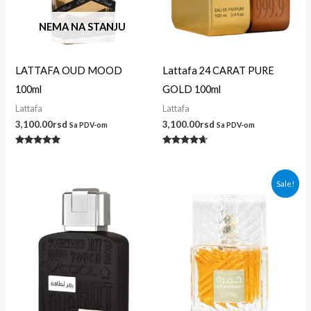
NEMA NA STANJU
LATTAFA OUD MOOD
Lattafa 24 CARAT PURE
100ml
GOLD 100ml
Lattafa
Lattafa
3,100.00
rsd
3,100.00
rsd
Sa PDV-om
Sa PDV-om
Ocenjeno
Ocenjeno
sa
sa
5.00
4.50
od 5
od 5
Originalna
Trenutna
Sale!
cena
cena
je
je:
bila:
4,500.00r
4,800.00rsd.