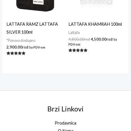
LATTAFA RAMZ LATTAFA
LATTAFA KHAMRAH 100ml
SILVER 100ml
Lattafa
4,800.00
rsd
4,500.00
rsd
Sa
*Ponovo dostupno
PDV-om
2,900.00
rsd
Sa PDV-om
Ocenjeno
Ocenjeno
sa
sa
4.86
5.00
od 5
od 5
Brzi Linkovi
Prodavnica
O Nama