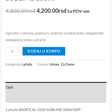
4,800.00
rsd
4,200.00
rsd
Sa PDV-om
Uplovite u mirisnu avanturu orijenta sa luksuznim i elegantnim
izdanjem brenda Lattafa!
DODAJ U KORPU
Kategorija:
Lattafa
Oznake:
Unisex
,
Za Dame
Opis
Recenzije (0)
Lattafa BADE’E AL OUD SUBLIME 100ml EDP