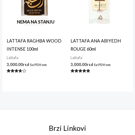
NEMA NA STANJU
LATTAFA RAGHBA WOOD
LATTAFA ANA ABIYEDH
INTENSE 100ml
ROUGE 60ml
Lattafa
Lattafa
3,000.00
rsd
3,000.00
rsd
Sa PDV-om
Sa PDV-om
Ocenjeno
Ocenjeno
sa
sa
3.50
4.86
od 5
od 5
Brzi Linkovi