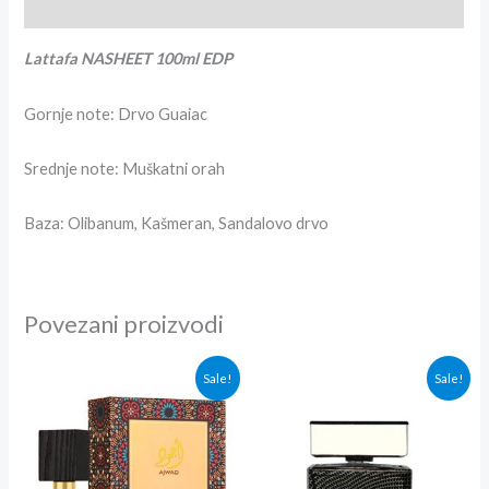
Recenzije (0)
Lattafa NASHEET 100ml EDP
Gornje note: Drvo Guaiac
Srednje note: Muškatni orah
Baza: Olibanum, Kašmeran, Sandalovo drvo
Povezani proizvodi
Originalna
Trenutna
Originalna
Trenutna
Sale!
Sale!
cena
cena
cena
cena
je
je:
je
je:
bila:
3,600.00rsd.
bila:
3,300.00r
3,800.00rsd.
3,600.00rsd.