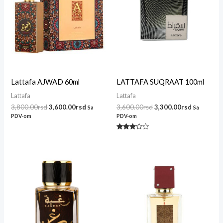
Lattafa AJWAD 60ml
LATTAFA SUQRAAT 100ml
Lattafa
Lattafa
3,800.00
rsd
3,600.00
rsd
3,600.00
rsd
3,300.00
rsd
Sa
Sa
PDV-om
PDV-om
Ocenjeno
sa
3.00
od 5