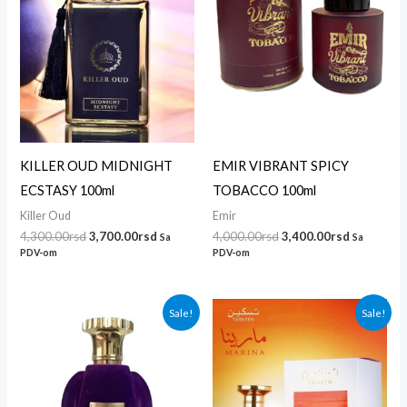
KILLER OUD MIDNIGHT
EMIR VIBRANT SPICY
ECSTASY 100ml
TOBACCO 100ml
Killer Oud
Emir
4,300.00
rsd
3,700.00
rsd
4,000.00
rsd
3,400.00
rsd
Sa
Sa
PDV-om
PDV-om
Originalna
Trenutna
Originalna
Trenutna
Sale!
Sale!
cena
cena
cena
cena
je
je:
je
je:
bila:
3,400.00rsd.
bila:
3,000.00r
4,000.00rsd.
3,300.00rsd.