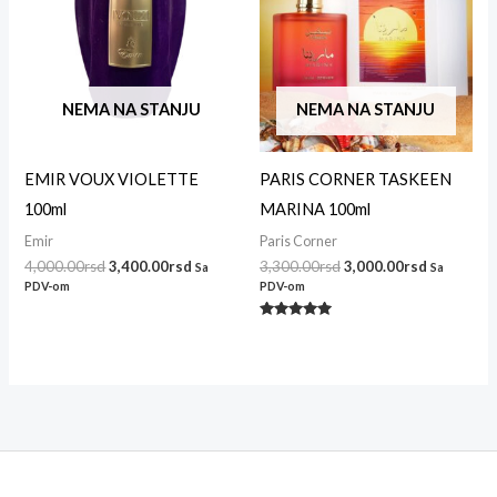
NEMA NA STANJU
NEMA NA STANJU
EMIR VOUX VIOLETTE
PARIS CORNER TASKEEN
100ml
MARINA 100ml
Emir
Paris Corner
4,000.00
rsd
3,400.00
rsd
3,300.00
rsd
3,000.00
rsd
Sa
Sa
PDV-om
PDV-om
Ocenjeno
sa
5.00
od 5