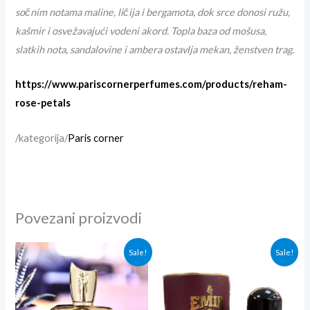
sočnim notama maline, ličija i bergamota, dok srce donosi ružu,
kašmir i osvežavajući vodeni akord. Topla baza od mošusa,
slatkih nota, sandalovine i ambera ostavlja mekan, ženstven trag.
https://www.pariscornerperfumes.com/products/reham-
rose-petals
/kategorija/
Paris corner
Povezani proizvodi
Originalna
Trenutna
Originalna
Trenutna
Sale!
Sale!
cena
cena
cena
cena
je
je:
je
je:
bila:
3,700.00rsd.
bila:
3,400.00r
4,300.00rsd.
4,000.00rsd.