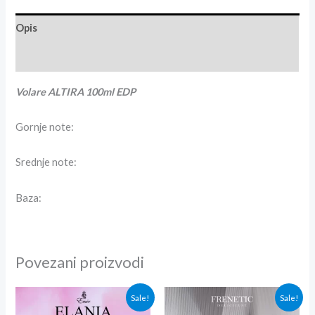
Opis
Recenzije (0)
Volare ALTIRA 100ml EDP
Gornje note:
Srednje note:
Baza:
Povezani proizvodi
Originalna
Trenutna
Originalna
Trenutna
Sale!
Sale!
cena
cena
cena
cena