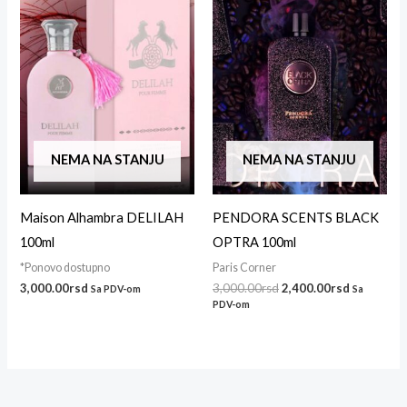
bila:
2,400.00r
3,000.00rsd.
NEMA NA STANJU
NEMA NA STANJU
Maison Alhambra DELILAH
PENDORA SCENTS BLACK
100ml
OPTRA 100ml
*Ponovo dostupno
Paris Corner
3,000.00
rsd
3,000.00
rsd
2,400.00
rsd
Sa PDV-om
Sa
PDV-om