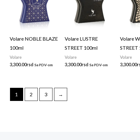
Volare NOBLE BLAZE
Volare LUSTRE
Volare 
100ml
STREET 100ml
STREET 
Volare
Volare
Volare
3,300.00
rsd
3,300.00
rsd
3,300.00
r
Sa PDV-om
Sa PDV-om
1
2
3
→