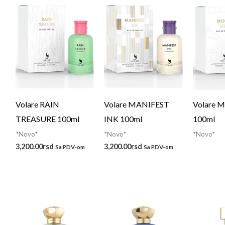
Volare RAIN
Volare MANIFEST
Volare 
TREASURE 100ml
INK 100ml
100ml
*Novo*
*Novo*
*Novo*
3,200.00
rsd
3,200.00
rsd
Sa PDV-om
Sa PDV-om