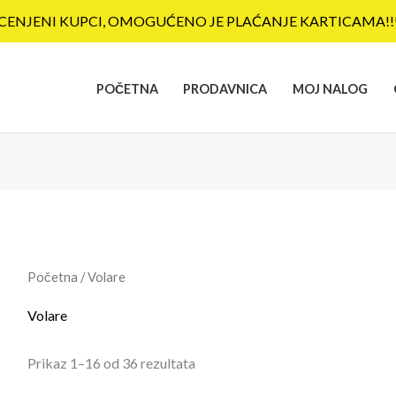
CENJENI KUPCI, OMOGUĆENO JE PLAĆANJE KARTICAMA!!
POČETNA
PRODAVNICA
MOJ NALOG
Sortirano
po
najnovijem
Početna
/ Volare
Volare
Prikaz 1–16 od 36 rezultata