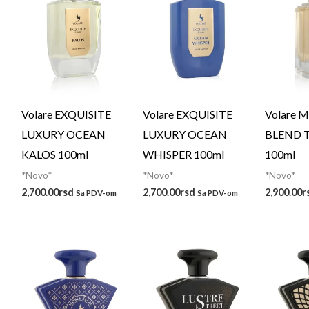
Volare EXQUISITE
Volare EXQUISITE
Volare 
LUXURY OCEAN
LUXURY OCEAN
BLEND 
KALOS 100ml
WHISPER 100ml
100ml
*Novo*
*Novo*
*Novo*
2,700.00
rsd
2,700.00
rsd
2,900.00
r
Sa PDV-om
Sa PDV-om