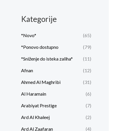
n
l
a
n
Kategorije
c
a
e
c
*Novo*
(65)
n
e
*Ponovo dostupno
(79)
a
n
*Sniženje do isteka zaliha*
(11)
a
Afnan
(12)
Ahmed Al Maghribi
(31)
Al Haramain
(6)
Arabiyat Prestige
(7)
Ard Al Khaleej
(2)
Ard Al Zaafaran
(4)