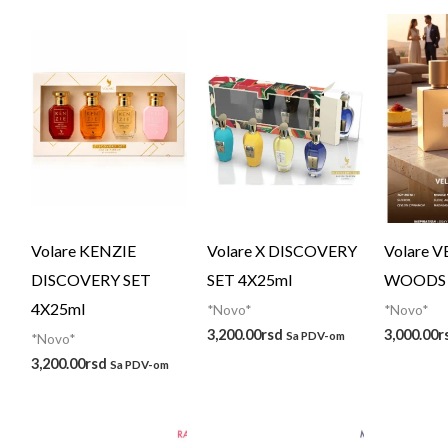
Volare KENZIE
Volare X DISCOVERY
Volare 
DISCOVERY SET
SET 4X25ml
WOODS 
4X25ml
*Novo*
*Novo*
3,200.00
rsd
3,000.00
r
Sa PDV-om
*Novo*
3,200.00
rsd
Sa PDV-om