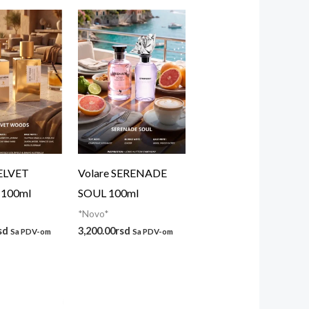
VELVET
Volare SERENADE
100ml
SOUL 100ml
*Novo*
sd
3,200.00
rsd
Sa PDV-om
Sa PDV-om