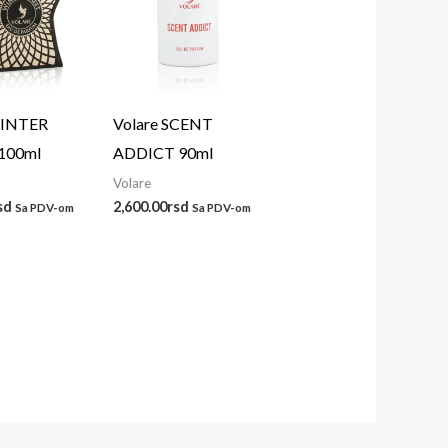
WINTER
Volare SCENT
100ml
ADDICT 90ml
Volare
sd
2,600.00
rsd
Sa PDV-om
Sa PDV-om