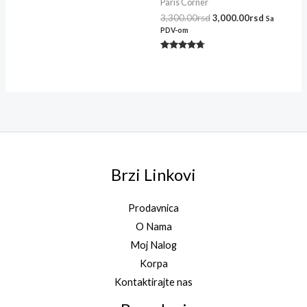
Paris Corner
3,300.00
rsd
3,000.00
rsd
Sa
PDV-om
Ocenjeno
sa
4.62
od 5
Brzi Linkovi
Prodavnica
O Nama
Moj Nalog
Korpa
Kontaktirajte nas