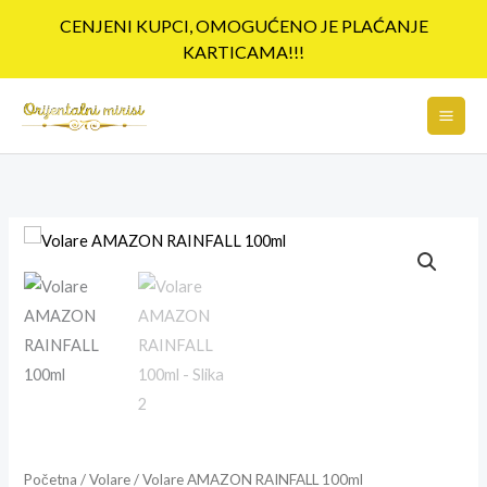
Pređi
CENJENI KUPCI, OMOGUĆENO JE PLAĆANJE
na
KARTICAMA!!!
sadržaj
Volare
AMAZON
RAINFALL
100ml
količina
Početna
/
Volare
/ Volare AMAZON RAINFALL 100ml