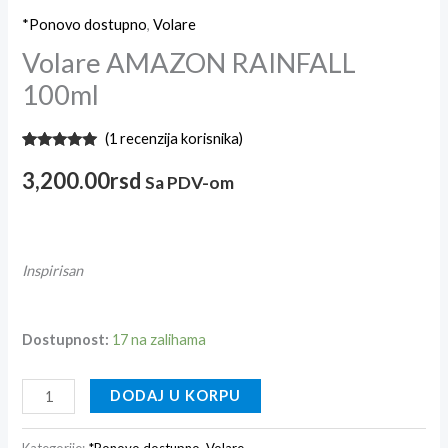
*Ponovo dostupno
,
Volare
Volare AMAZON RAINFALL
100ml
(
1
recenzija korisnika)
Ocenjeno
1
5.00
od 5
3,200.00
rsd
Sa PDV-om
na osnovu
ocene
kupca
Inspirisan
Dostupnost:
17 na zalihama
DODAJ U KORPU
Kategorije:
*Ponovo dostupno
,
Volare