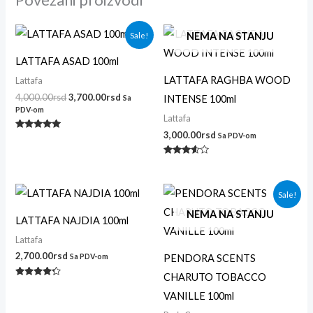
Originalna
Trenutna
Sale!
NEMA NA STANJU
cena
cena
je
je:
LATTAFA ASAD 100ml
bila:
3,700.00rsd.
4,000.00rsd.
LATTAFA RAGHBA WOOD
Lattafa
4,000.00
rsd
3,700.00
rsd
INTENSE 100ml
Sa
PDV-om
Lattafa
3,000.00
rsd
Sa PDV-om
Ocenjeno
sa
5.00
od 5
Ocenjeno
sa
3.50
od 5
Originalna
Trenutna
Sale!
cena
cena
je
je:
NEMA NA STANJU
LATTAFA NAJDIA 100ml
bila:
3,000.00r
3,300.00rsd.
Lattafa
2,700.00
rsd
PENDORA SCENTS
Sa PDV-om
CHARUTO TOBACCO
Ocenjeno
sa
VANILLE 100ml
4.14
od 5