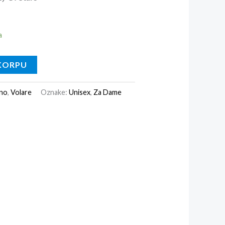
a
KORPU
no
,
Volare
Oznake:
Unisex
,
Za Dame