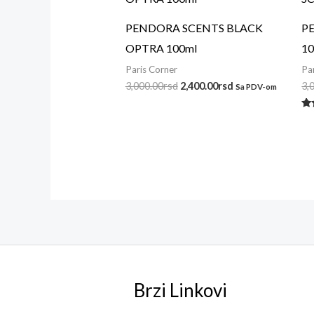
bila:
2,400.00rsd.
3,000.00rsd.
PENDORA SCENTS BLACK
P
OPTRA 100ml
10
Paris Corner
Pa
3,000.00
rsd
2,400.00
rsd
3,
Sa PDV-om
Oc
s
5.
od
Brzi Linkovi