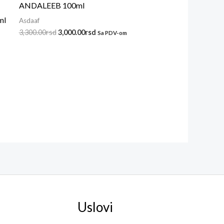
ANDALEEB 100ml
bila:
3,000.00rsd.
3,300.00rsd.
ml
Asdaaf
3,300.00
rsd
3,000.00
rsd
Sa PDV-om
Uslovi