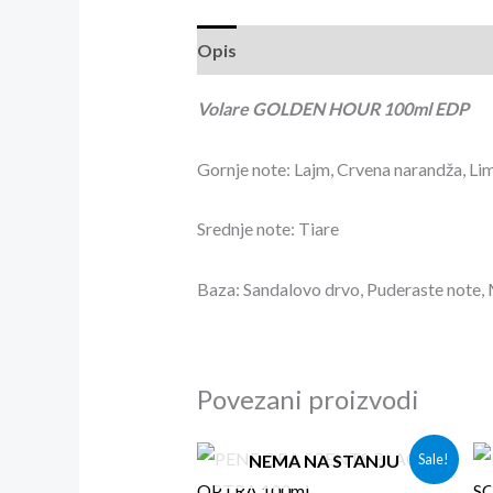
Opis
Recenzije (0)
Volare GOLDEN HOUR 100ml EDP
Gornje note: Lajm, Crvena narandža, L
Srednje note: Tiare
Baza: Sandalovo drvo, Puderaste note,
Povezani proizvodi
Originalna
Trenutna
NEMA NA STANJU
Sale!
cena
cena
je
je: