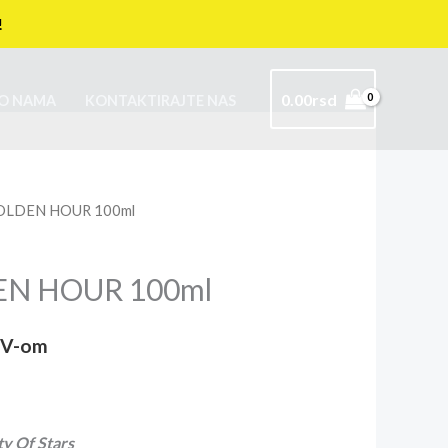
!
0.00
rsd
O NAMA
KONTAKTIRAJTE NAS
GOLDEN HOUR 100ml
EN HOUR 100ml
DV-om
ty Of Stars