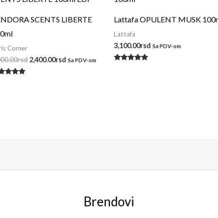
bila:
2,400.00rsd.
3,000.00rsd.
ENDORA SCENTS LIBERTE
Lattafa OPULENT MUSK 100
0ml
Lattafa
3,100.00
rsd
Sa PDV-om
ris Corner
000.00
rsd
2,400.00
rsd
Sa PDV-om
Ocenjeno
sa
5.00
enjeno
od 5
a
00
 5
Brendovi