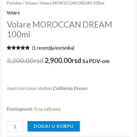
Početna
/
Volare
/ Volare MOROCCAN DREAM 100ml
Volare
Volare MOROCCAN DREAM
100ml
(
1
recenzija korisnika)
Ocenjeno
1
5.00
od 5
3,200.00
rsd
2,900.00
rsd
Sa PDV-om
na osnovu
ocene
kupca
Inspirisan Louis Vuitton
California Dream
Dostupnost:
8 na zalihama
DODAJ U KORPU