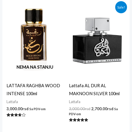
5.00
od 5
od 5
Originalna
Trenutna
Sale!
cena
cena
je
je:
bila:
2,700.00r
3,000.00rsd.
NEMA NA STANJU
LATTAFA RAGHBA WOOD
Lattafa AL DUR AL
INTENSE 100ml
MAKNOON SILVER 100ml
Lattafa
Lattafa
3,000.00
rsd
3,000.00
rsd
2,700.00
rsd
Sa PDV-om
Sa
PDV-om
Ocenjeno
sa
Ocenjeno
3.50
sa
od 5