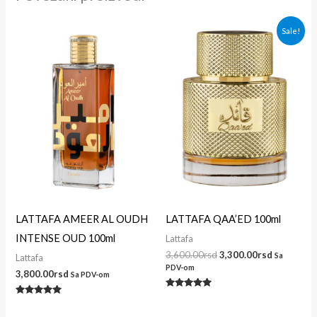
Originalna
Trenutna
Sale!
cena
cena
je
je:
bila:
3,300.00r
3,600.00rsd.
LATTAFA AMEER AL OUDH
LATTAFA QAA’ED 100ml
INTENSE OUD 100ml
Lattafa
3,600.00
rsd
3,300.00
rsd
Sa
Lattafa
PDV-om
3,800.00
rsd
Sa PDV-om
Ocenjeno
Ocenjeno
sa
sa
5.00