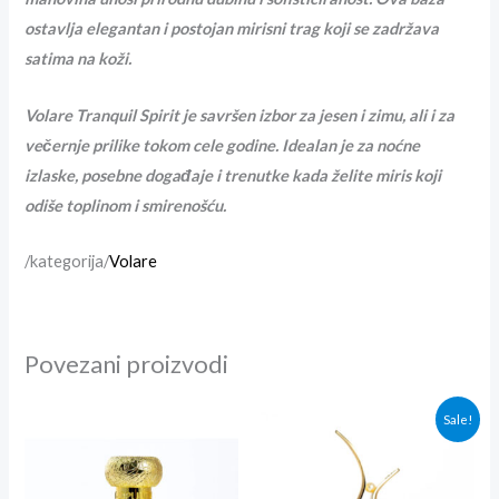
ostavlja elegantan i postojan mirisni trag koji se zadržava
satima na koži.
Volare Tranquil Spirit je savršen izbor za jesen i zimu, ali i za
večernje prilike tokom cele godine. Idealan je za noćne
izlaske, posebne događaje i trenutke kada želite miris koji
odiše toplinom i smirenošću.
/kategorija/
Volare
Povezani proizvodi
Originalna
Trenutna
Sale!
cena
cena
je
je:
bila:
3,000.00r
3,300.00rsd.