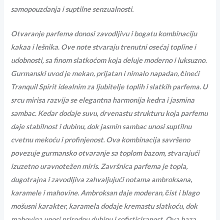
samopouzdanja i suptilne senzualnosti.
Otvaranje parfema donosi zavodljivu i bogatu kombinaciju
kakaa i lešnika. Ove note stvaraju trenutni osećaj topline i
udobnosti, sa finom slatkoćom koja deluje moderno i luksuzno.
Gurmanski uvod je mekan, prijatan i nimalo napadan, čineći
Tranquil Spirit idealnim za ljubitelje toplih i slatkih parfema. U
srcu mirisa razvija se elegantna harmonija kedra i jasmina
sambac. Kedar dodaje suvu, drvenastu strukturu koja parfemu
daje stabilnost i dubinu, dok jasmin sambac unosi suptilnu
cvetnu mekoću i profinjenost. Ova kombinacija savršeno
povezuje gurmansko otvaranje sa toplom bazom, stvarajući
izuzetno uravnotežen miris.
Završnica parfema je topla,
dugotrajna i zavodljiva zahvaljujući notama ambroksana,
karamele i mahovine. Ambroksan daje moderan, čist i blago
mošusni karakter, karamela dodaje kremastu slatkoću, dok
mahovina unosi prirodnu dubinu i sofisticiranost. Ova baza