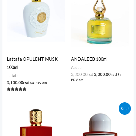
Lattafa OPULENT MUSK
ANDALEEB 100ml
100ml
Asdaaf
3,300.00
rsd
3,000.00
rsd
Sa
Lattafa
PDV-om
3,100.00
rsd
Sa PDV-om
Ocenjeno
sa
5.00
od 5
Originalna
Trenutna
Sale!
cena
cena
je
je:
bila:
3,400.00r
4,000.00rsd.