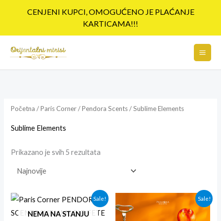
Pređi
CENJENI KUPCI, OMOGUĆENO JE PLAĆANJE
na
KARTICAMA!!!
sadržaj
Sortirano
po
najnovijem
Početna
/
Paris Corner
/
Pendora Scents
/ Sublime Elements
Sublime Elements
Prikazano je svih 5 rezultata
Originalna
Trenutna
Originalna
Trenutna
Sale!
Sale!
cena
cena
cena
cena
je
je:
je
je:
NEMA NA STANJU