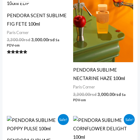
bila:
3,000.00rsd.
bila:
3,000.00r
3,300.00rsd.
3,300.00rsd.
PENDORA SCENT SUBLIME
FIG FETE 100ml
Paris Corner
3,300.00
rsd
3,000.00
rsd
Sa
PDV-om
Ocenjeno
sa
5.00
od 5
PENDORA SUBLIME
NECTARINE HAZE 100ml
Paris Corner
3,300.00
rsd
3,000.00
rsd
Sa
PDV-om
Originalna
Trenutna
Originalna
Trenutna
Sale!
Sale!
cena
cena
cena
cena
je
je:
je
je:
bila:
3,000.00rsd.
bila:
3,000.00r
3,300.00rsd.
3,300.00rsd.