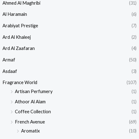
Ahmed Al Maghribi
(31)
Al Haramain
(6)
Arabiyat Prestige
(7)
Ard Al Khaleej
(2)
Ard Al Zaafaran
(4)
Armaf
(50)
Asdaaf
(3)
Fragrance World
(107)
Artisan Perfumery
(1)
Athoor Al Alam
(1)
Coffee Collection
(1)
French Avenue
(69)
Aromatix
(10)