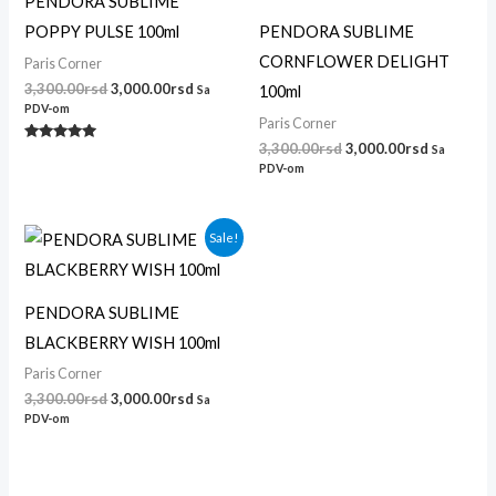
PENDORA SUBLIME
POPPY PULSE 100ml
PENDORA SUBLIME
CORNFLOWER DELIGHT
Paris Corner
3,300.00
rsd
3,000.00
rsd
100ml
Sa
PDV-om
Paris Corner
3,300.00
rsd
3,000.00
rsd
Sa
Ocenjeno
sa
PDV-om
5.00
od 5
Originalna
Trenutna
Sale!
cena
cena
je
je:
bila:
3,000.00rsd.
3,300.00rsd.
PENDORA SUBLIME
BLACKBERRY WISH 100ml
Paris Corner
3,300.00
rsd
3,000.00
rsd
Sa
PDV-om