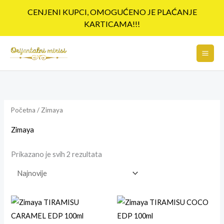
Pređi
CENJENI KUPCI, OMOGUĆENO JE PLAĆANJE
na
KARTICAMA!!!
sadržaj
Sortirano
po
najnovijem
Početna
/ Zimaya
Zimaya
Prikazano je svih 2 rezultata