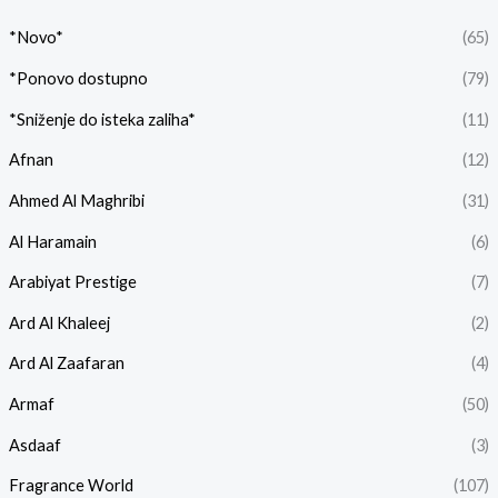
*Novo*
(65)
*Ponovo dostupno
(79)
*Sniženje do isteka zaliha*
(11)
Afnan
(12)
Ahmed Al Maghribi
(31)
Al Haramain
(6)
Arabiyat Prestige
(7)
Ard Al Khaleej
(2)
Ard Al Zaafaran
(4)
Armaf
(50)
Asdaaf
(3)
Fragrance World
(107)