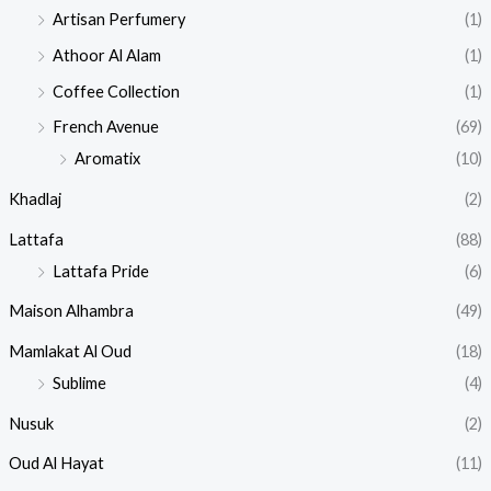
Artisan Perfumery
(1)
Athoor Al Alam
(1)
Coffee Collection
(1)
French Avenue
(69)
Aromatix
(10)
Khadlaj
(2)
Lattafa
(88)
Lattafa Pride
(6)
Maison Alhambra
(49)
Mamlakat Al Oud
(18)
Sublime
(4)
Nusuk
(2)
Oud Al Hayat
(11)